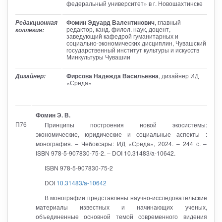
федеральный университет» в г. Новошахтинске
Фомин Эдуард Валентинович
, главный
Редакционная
редактор
, канд. филол. наук, доцент,
коллегия:
заведующий кафедрой гуманитарных и
социально-экономических дисциплин, Чувашский
государственный институт культуры и искусств
Минкультуры Чувашии
Фирсова Надежда Васильевна
, дизайнер ИД
Дизайнер:
«Среда»
Фомин Э. В.
П76
Принципы построения новой экосистемы:
экономические, юридические и социальные аспекты :
монография. – Чебоксары: ИД «Среда», 2024. – 244 с. –
ISBN 978-5-907830-75-2. – DOI 10.31483/a-10642.
ISBN 978-5-907830-75-2
DOI
10.31483/a-10642
В монографии представлены научно-исследовательские
материалы известных и начинающих ученых,
объединенные основной темой современного видения