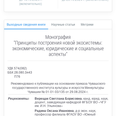
(включительно)
Выходные сведения книги
Научные статьи
Метрики
Монография
"Принципы построения новой экосистемы:
экономические, юридические и социальные
аспекты"
УДК 574(082)
ББК 28.080.3я43
П76
Рекомендовано к публикации на основании приказа Чувашского
государственного института культуры и искусств Минкультуры
Чувашии № 01-01-03/135 от 29.08.2024 г.
Верещак Светлана Борисовна
, канд. юрид. наук,
Рецензенты:
доцент, заведующая кафедрой ФГБОУ ВО «ЧГУ
им. И.Н. Ульянова»
Радина Оксана Ивановна
, д-р экон. наук,
профессор филиала ФГАОУ ВО «Южный