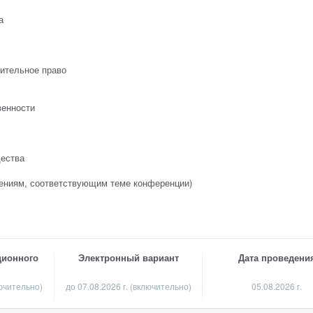
а
нительное право
венности
щества
лениям, соответствующим теме конференции)
ционного
Электронный вариант
Дата проведени
лючительно)
до 07.08.2026 г. (включительно)
05.08.2026 г.