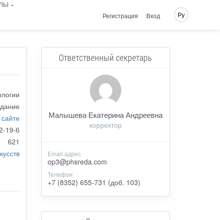
лы
Ру
Регистрация
Вход
Ответственный секретарь
ологии
здание
Малышева Екатерина Андреевна
 сайте
корректор
2-19-6
621
кусств
Email адрес
op3@phsreda.com
Телефон
+7 (8352) 655-731 (доб. 103)