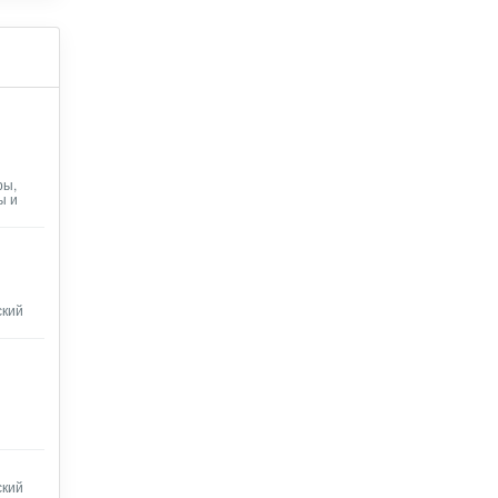
ры,
ы и
ский
ский