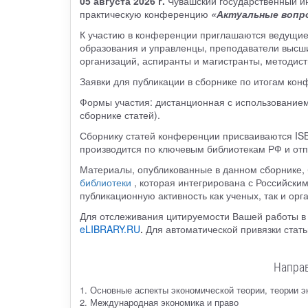
05 августа 2026 г.
Чувашский государственный инс
практическую конференцию
«Актуальные вопро
К участию в конференции приглашаются ведущие 
образования и управленцы, преподаватели высши
организаций, аспиранты и магистранты, методист
Заявки для публикации в сборнике по итогам к
Формы участия: дистанционная с использованием
сборнике статей).
Сборнику статей конференции присваиваются ISB
производится по ключевым библиотекам РФ и отп
Материалы, опубликованные в данном сборнике,
библиотеки
, которая интегрирована с Российск
публикационную активность как ученых, так и орг
Для отслеживания цитируемости Вашей работы в 
eLIBRARY.RU
.
Для автоматической привязки стат
Напра
1. Основные аспекты экономической теории, теории э
2. Международная экономика и право