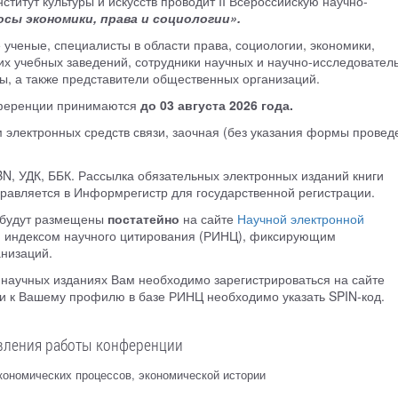
титут культуры и искусств проводит II Всероссийскую научно-
сы экономики, права и социологии».
ученые, специалисты в области права, социологии, экономики,
х учебных заведений, сотрудники научных и научно-исследовател
ы, а также представители общественных организаций.
онференции принимаются
до 03 августа 2026 года.
 электронных средств связи, заочная (без указания формы провед
N, УДК, ББК. Рассылка обязательных электронных изданий книги
равляется в Информрегистр для государственной регистрации.
 будут размещены
постатейно
на сайте
Научной электронной
им индексом научного цитирования (РИНЦ), фиксирующим
анизаций.
научных изданиях Вам необходимо зарегистрироваться на сайте
ьи к Вашему профилю в базе РИНЦ необходимо указать SPIN-код.
вления работы конференции
кономических процессов, экономической истории