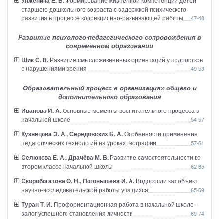
Унженина Е. В.
Формирование жизненной компетенции детей
старшего дошкольного возраста с задержкой психического
развития в процессе коррекционно-развивающей работы
47-48
Развитие психолого-педагогического сопровождения в
современном образовании
Шик С. В.
Развитие смысложизненных ориентаций у подростков
с нарушениями зрения
49-53
Образовательный процесс в организациях общего и
дополнительного образования
Иванова И. А.
Основные моменты воспитательного процесса в
начальной школе
54-57
Кузнецова Э. А., Середовских Б. А.
Особенности применения
педагогических технологий на уроках географии
57-61
Селюкова Е. А., Драчёва М. В.
Развитие самостоятельности во
втором классе начальной школы
62-65
Скоробогатова О. Н., Погонышева И. А.
Водоросли как объект
научно-исследовательской работы учащихся
65-69
Туран Т. И.
Профориентационная работа в начальной школе –
залог успешного становления личности
69-74