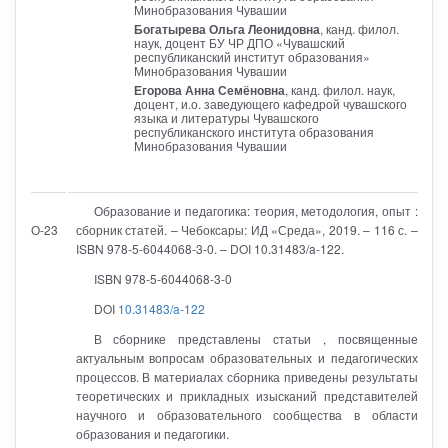
Минобразования Чувашии
Богатырева Ольга Леонидовна
, канд. филол.
наук, доцент БУ ЧР ДПО «Чувашский
республиканский институт образования»
Минобразования Чувашии
Егорова Анна Семёновна
, канд. филол. наук,
доцент, и.о. заведующего кафедрой чувашского
языка и литературы Чувашского
республиканского института образования
Минобразования Чувашии
Образование и педагогика: теория, методология, опыт :
О-23
сборник статей. – Чебоксары: ИД «Среда», 2019. – 116 с. –
ISBN 978-5-6044068-3-0. – DOI 10.31483/a-122.
ISBN 978-5-6044068-3-0
DOI
10.31483/a-122
В сборнике представлены статьи , посвященные
актуальным вопросам образовательных и педагогических
процессов. В материалах сборника приведены результаты
теоретических и прикладных изысканий представителей
научного и образовательного сообщества в области
образования и педагогики.