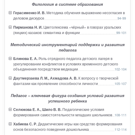
Филология в системе образования
Герасименко И. В.
Методика обучения выражению несогласия в
деловом дискурсе
94-99
Пирманова Н. И.
Цветолексема «чёрный» в говорах уральских
(яицких) казаков: семантика и функции
99-101
Методический инструментарий поддержки и развития
педагога
Блинова Е. А.
Роль отрядного педагога детского лагеря в
урегулировании конфликтов в условиях временного детского
объединения посредством медиации
102-104
Даутмерзаева Л. М., Ахмадова А. В.
К вопросу о творческой
фантазии как проявление способности личности
105-107
Педагог – ключевая фигура создания условий развития
успешного ребенка
Селюкова Е. А., Шило В. В.
Педагогические условия
формирования самостоятельности младших школьников
108-111
Хабиева С. Р.
Дидактические игры как средство формирования
основ безопасного поведения дошкольника
112-114