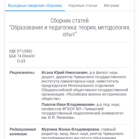
Выходные сведения сборника
Научные статьи
Метрики
Сборник статей
"Образование и педагогика: теория, методология,
опыт"
УДК 371(082)
ББК 74.00я431
О-23
Исаев Юрий Николаевич
, д-р филол. наук,
Рецензенты:
доцент, директор Чувашского государственного
института гуманитарных наук, заместитель
председателя Регионального отделения
Общероссийской общественно-государственной
организации «Российское военно-историческое
общество»
Павлов Иван Владимирович
, д-р пед. наук,
профессор ФГБОУ ВО «Чувашский
государственный педагогический университет
им. И.Я. Яковлева»
Мурзина Жанна Владимировна
, главный
Редакционная
редактор
, канд. биол. наук, ректор Чувашского
коллегия:
республиканского института образования