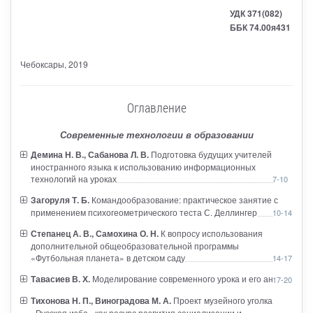
УДК 371(082)
ББК 74.00я431
Чебоксары
, 2019
Оглавление
Современные технологии в образовании
Демина Н. В., Сабанова Л. В.
Подготовка будущих учителей
иностранного языка к использованию информационных
технологий на уроках
7-10
Загоруля Т. Б.
Командообразование: практическое занятие с
применением психогеометрического теста С. Деллингер
10-14
Степанец А. В., Самохина О. Н.
К вопросу использования
дополнительной общеобразовательной программы
«Футбольная планета» в детском саду
14-17
Тавасиев В. Х.
Моделирование современного урока и его анализ
17-20
Тихонова Н. П., Виноградова М. А.
Проект музейного уголка
«Русская изба» как ресурс развития социализации и