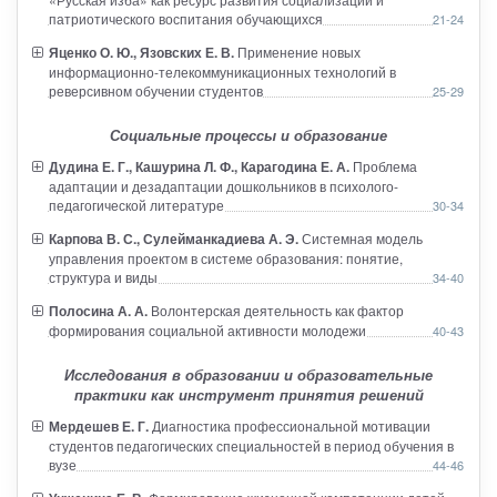
патриотического воспитания обучающихся
21-24
Яценко О. Ю., Язовских Е. В.
Применение новых
информационно-телекоммуникационных технологий в
реверсивном обучении студентов
25-29
Социальные процессы и образование
Дудина Е. Г., Кашурина Л. Ф., Карагодина Е. А.
Проблема
адаптации и дезадаптации дошкольников в психолого-
педагогической литературе
30-34
Карпова В. С., Сулейманкадиева А. Э.
Системная модель
управления проектом в системе образования: понятие,
структура и виды
34-40
Полосина А. А.
Волонтерская деятельность как фактор
формирования социальной активности молодежи
40-43
Исследования в образовании и образовательные
практики как инструмент принятия решений
Мердешев Е. Г.
Диагностика профессиональной мотивации
студентов педагогических специальностей в период обучения в
вузе
44-46