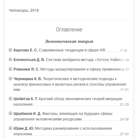
Чебоксары
, 2018
Оглавление
Экономическая теория
Карлова Е. С.
Современные тенденции в сфере HR
7-10
Клементьев Д. В.
Система грейдинга метода «Уотсон Уайетт»
11-13
Романюк Я. С.
Методы калькулирования и сфера применения
14-17
Черницина К. В.
Теоретические и методические подходы к
анализу финансовых и валютных рисков и способы управления
ими
17-21
Шейитов К. Т.
Краткий обзор экономических теорий миграции
населения
21-23
Щербаков И. Д.
Факторы, влияющие на будущее сферы
управления человеческими ресурсами
24-26
Юрин Д. Ю.
Методика ранжирования с использованием
опросника
27-30