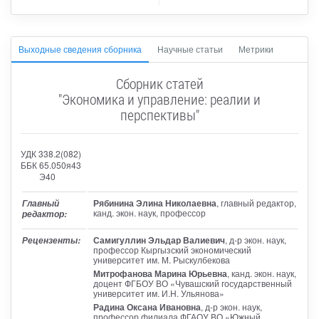
Выходные сведения сборника
Научные статьи
Метрики
Сборник статей
"Экономика и управление: реалии и
перспективы"
УДК 338.2(082)
ББК 65.050я43
Э40
Рябинина Элина Николаевна
, главный редактор
,
Главный
канд. экон. наук, профессор
редактор:
Самигуллин Эльдар Валиевич
, д-р экон. наук,
Рецензенты:
профессор Кыргызский экономический
университет им. М. Рыскулбекова
Митрофанова Марина Юрьевна
, канд. экон. наук,
доцент ФГБОУ ВО «Чувашский государственный
университет им. И.Н. Ульянова»
Радина Оксана Ивановна
, д-р экон. наук,
профессор филиала ФГАОУ ВО «Южный