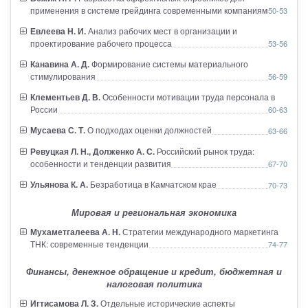
применения в системе грейдинга современными компаниями
50-53
Евлеева Н. И.
Анализ рабочих мест в организации и
проектирование рабочего процесса
53-56
Канавина А. Д.
Формирование системы материального
стимулирования
56-59
Клементьев Д. В.
Особенности мотивации труда персонала в
России
60-63
Мусаева С. Т.
О подходах оценки должностей
63-66
Ревуцкая Л. Н., Долженко А. С.
Российский рынок труда:
особенности и тенденции развития
67-70
Ульянова К. А.
Безработица в Камчатском крае
70-73
Мировая и региональная экономика
Мухаметгалеева А. Н.
Стратегии международного маркетинга
ТНК: современные тенденции
74-77
Финансы, денежное обращение и кредит, бюджетная и
налоговая политика
Игтисамова Л. З.
Отдельные исторические аспекты