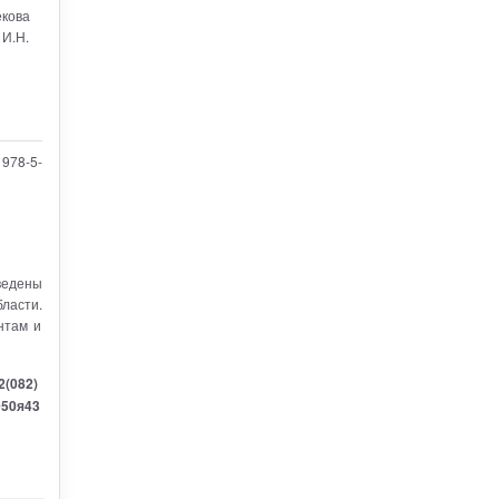
екова
 И.Н.
978-5-
ведены
ласти.
нтам и
2(082)
050я43