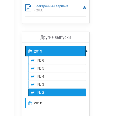
Электронный вариант
4.21Mb
Другие выпуски
2019
№ 6
№ 5
№ 4
№ 3
№ 2
2018