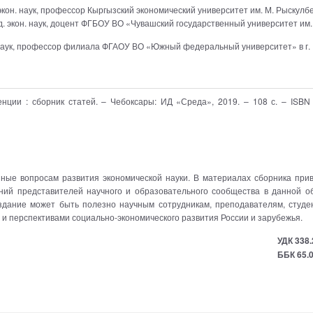
 экон. наук, профессор Кыргызский экономический университет им. М. Рыскулб
нд. экон. наук, доцент ФГБОУ ВО «Чувашский государственный университет им.
. наук, профессор филиала ФГАОУ ВО «Южный федеральный университет» в г.
нции : сборник статей. – Чебоксары: ИД «Среда», 2019. – 108 с. – ISBN 
ные вопросам развития экономической науки. В материалах сборника при
ний представителей научного и образовательного сообщества в данной об
здание может быть полезно научным сотрудникам, преподавателям, студе
 и перспективами социально-экономического развития России и зарубежья.
УДК 338.
ББК 65.