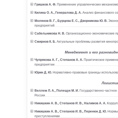
Гришков А. Ф.
Применение управленческих механизмов
Килина О. А., Генералова Д. А.
Анализ финансового со
Молянов В. Г., Бурцева Е. С., Дворникова Ю. В.
Эконом
предприятий
Сабельникова Н. В.
Организационно-экономические п
Смирнов К. Б.
Актуальные проблемы развития кинопро
Менеджмент и его разновидн
Чупрякова А. Г., Степанов А. А.
Практическое примене
предприятии
Юрин Д. Ю.
Нормативно-правовые границы использова
Логистик
Веллем Л. А., Полещук М. И.
Государственно-частное 
России
Никишкин А. В., Степанов И. В., Налимов А. А.
Коррупц
Никишкин А. В., Степанов И. В., Перенюк Д. Ю.
Нормы 
преступлениями