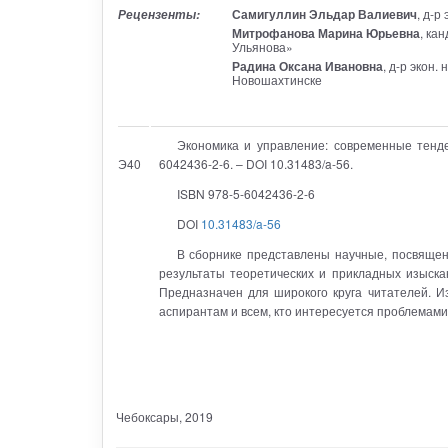
Самигуллин Эльдар Валиевич
, д-р
Рецензенты:
Митрофанова Марина Юрьевна
, ка
Ульянова»
Радина Оксана Ивановна
, д-р экон
Новошахтинске
Экономика и управление: современные тенде
Э40
6042436-2-6. – DOI 10.31483/a-56.
ISBN 978-5-6042436-2-6
DOI
10.31483/a-56
В сборнике представлены научные, посвящен
результаты теоретических и прикладных изыска
Предназначен для широкого круга читателей. И
аспирантам и всем, кто интересуется проблемами
Чебоксары
, 2019