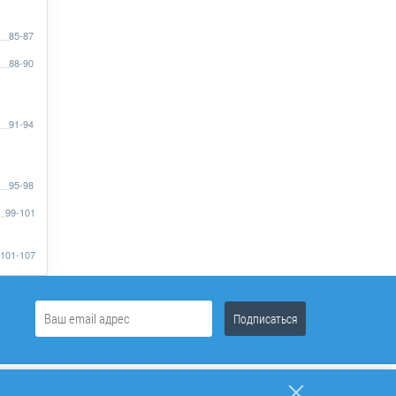
85-87
88-90
91-94
95-98
99-101
101-107