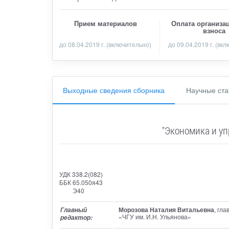
Прием материалов
Оплата организа
взноса
до
08.04.2019 г.
(включительно)
до 09.04.2019 г. (вк
Выходные сведения сборника
Научные ста
"Экономика и у
УДК 338.2(082)
ББК 65.050я43
Э40
Морозова Наталия Витальевна
, гл
Главный
«ЧГУ им. И.Н. Ульянова»
редактор: