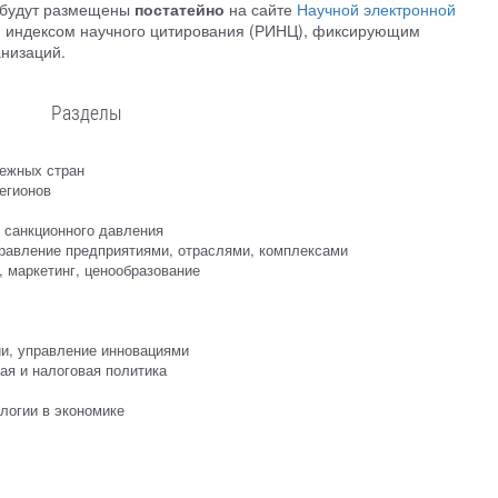
 будут размещены
постатейно
на сайте
Научной электронной
им индексом научного цитирования (РИНЦ), фиксирующим
анизаций.
Разделы
бежных стран
егионов
 санкционного давления
правление предприятиями, отраслями, комплексами
 маркетинг, ценообразование
ии, управление инновациями
ая и налоговая политика
логии в экономике