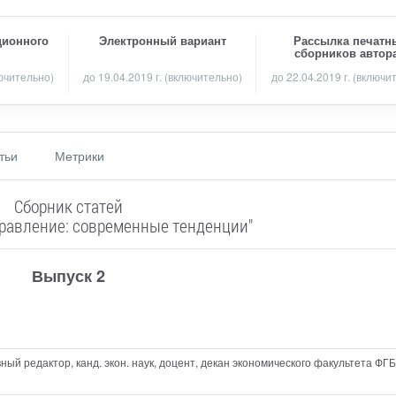
ционного
Электронный вариант
Рассылка печатн
сборников автор
лючительно)
до 19.04.2019 г. (включительно)
до 22.04.2019 г. (включи
тьи
Метрики
Сборник статей
правление: современные тенденции"
Выпуск 2
авный редактор
, канд. экон. наук, доцент, декан экономического факультета Ф