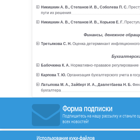
Никишкин А. В., Степанов И. В., Соболева П. С.
Престу
пути их решения
Никишкин А. В., Степанов И. В., Хорьков Е. Г.
Преступл
Финансы, денежное обращ
Третьякова С. Н.
Оценка детерминант инфляционного 
Бухгалтерски
Бабочкина К. А.
Нормативно-прававое регулирование б
Карпова Т. Ю.
Организация бухгалтерского учета в го
Латыпова М. А., Зайберт И. А., Давлетбаева Н. Б.
Фина
бухгалтера
Форма подписки
Подпишитесь на нашу рассылку и станьте од
всех новостей!
Использование куки-файлов