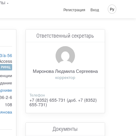
лы
Ру
Регистрация
Вход
Ответственный секретарь
3/a-56
Access
РИНЦ
Миронова Людмила Сергеевна
денции
корректор
здание
архиве
Телефон
36-2-6
+7 (8352) 655-731 (доб. +7 (8352)
108
655-731)
ьянова
Документы