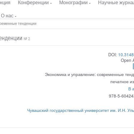
нция
Конференции
Монографии
Научные журна
О нас
временные тенденции
тенденции
№ 2
DOI:
10.3148
Open 
Экономика и управление: современные тен
печатное и
В 
978-5-60424
Чувашский государственный университет им. И.Н. Ул