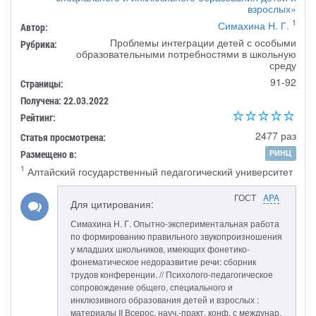
взрослых»
1
Симахина Н. Г.
Автор:
Проблемы интеграции детей с особыми
Рубрика:
образовательными потребностями в школьную
среду
91-92
Страницы:
Получена: 22.03.2022
Рейтинг:
2477 раз
Статья просмотрена:
Размещено в:
РИНЦ
1
Алтайский государственный педагогический университет
ГОСТ
APA
Для цитирования:
Симахина Н. Г. Опытно-экспериментальная работа
по формированию правильного звукопроизношения
у младших школьников, имеющих фонетико-
фонематическое недоразвитие речи: сборник
трудов конференции. // Психолого-педагогическое
сопровождение общего, специального и
инклюзивного образования детей и взрослых :
материалы II Всерос. науч.-практ. конф. с междунар.