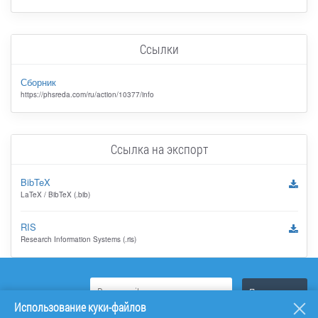
Ссылки
Сборник
https://phsreda.com/ru/action/10377/info
Ссылка на экспорт
BibTeX
LaTeX / BibTeX (.bib)
RIS
Research Information Systems (.ris)
Использование куки-файлов