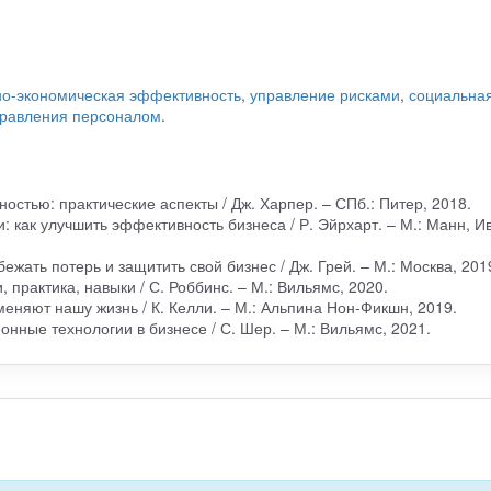
но-экономическая эффективность
,
управление рисками
,
социальна
правления персоналом
.
остью: практические аспекты / Дж. Харпер. – СПб.: Питер, 2018.
: как улучшить эффективность бизнеса / Р. Эйрхарт. – М.: Манн, И
бежать потерь и защитить свой бизнес / Дж. Грей. – М.: Москва, 201
 практика, навыки / С. Роббинс. – М.: Вильямс, 2020.
меняют нашу жизнь / К. Келли. – М.: Альпина Нон-Фикшн, 2019.
онные технологии в бизнесе / С. Шер. – М.: Вильямс, 2021.