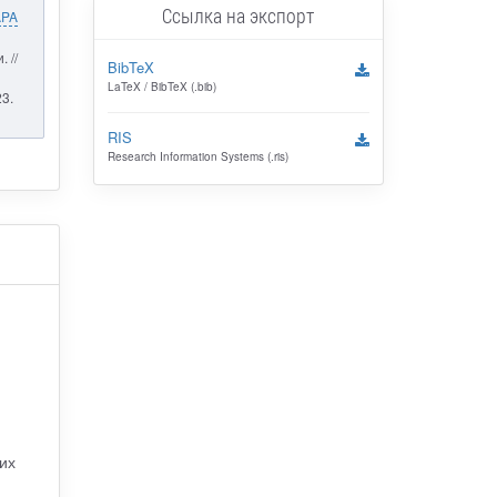
Ссылка на экспорт
APA
 //
BibTeX
LaTeX / BibTeX (.bib)
23.
RIS
Research Information Systems (.ris)
их