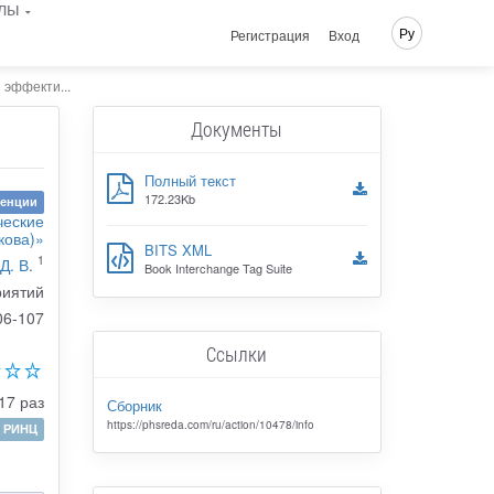
лы
Ру
Регистрация
Вход
 эффекти...
Документы
Полный текст
172.23Kb
ренции
ческие
кова)»
BITS XML
1
Д. В.
Book Interchange Tag Suite
риятий
06-107
Ссылки
17 раз
Сборник
https://phsreda.com/ru/action/10478/info
РИНЦ