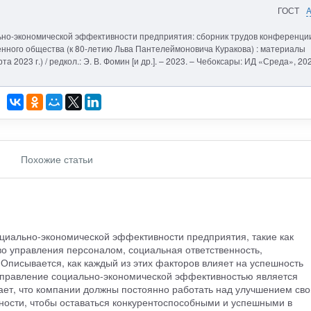
ГОСТ
ьно-экономической эффективности предприятия: сборник трудов конференции.
ного общества (к 80-летию Льва Пантелеймоновича Куракова) : материалы
а 2023 г.) / редкол.: Э. В. Фомин [и др.]. – 2023. – Чебоксары: ИД «Среда», 20
Похожие статьи
циально-экономической эффективности предприятия, такие как
во управления персоналом, социальная ответственность,
 Описывается, как каждый из этих факторов влияет на успешность
управление социально-экономической эффективностью является
ает, что компании должны постоянно работать над улучшением сво
ости, чтобы оставаться конкурентоспособными и успешными в