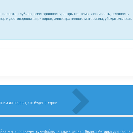
 полнота, глубина, всесторонность раскрытия темы, логичность, связность,
ктер и достоверность примеров, иллюстративного материала, убедительность
ним из первых, кто будет в курсе
йна мы используем куки-файлы, а также сервис Яндекс.Метрика для сбора 