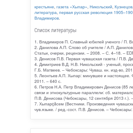
крестьяне
,
газета «Хыпар»
,
Никольский
,
Кузнецов
литература
,
первая русская революция 1905–1907
Владимиров
.
Список литературы
1. Владимиров П. Славный юбилей ученого / П. В
2. Данилова А.П. Слово об учителе / А.П. Данилов
Статьи, очерки, рецензии. – 2008. – С. 4–18. – 
3. Денисов П.В. Первая чувашская газета / П.В. Д
4. Димитриев В.Д. Н.В. Никольский - ученый, прос
Г.Б. Матвеев. – Чебоксары: Чуваш. кн. изд-во, 2011
5. Леонтьев А.П. Хыпар: минувшее и настоящее. Ф
2011. – 640 с.
6. Петров Н.А. Петр Владимирович Денисов (85 лет
связи и этнокультурные параллели: сб. материало
П.В. Денисова (Чебоксары, 12 сентября 2013 г.). –
7. Хыпарçăсем (Вестники. Произведения чувашски
чув.языке. / ред.-сост. П.В. Денисов. – Чебоксары: 