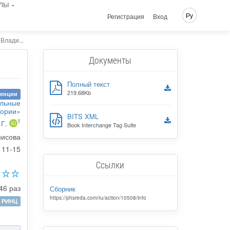
лы
Ру
Регистрация
Вход
Влади...
Документы
Полный текст
219.68Kb
ренции
альные
тории»
BITS XML
1
 Г.
Book Interchange Tag Suite
нисова
11-15
Ссылки
46 раз
Сборник
https://phsreda.com/ru/action/10508/info
РИНЦ