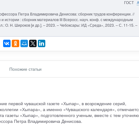
ГОСТ
рофессора Петра Владимировича Денисова: сборник трудов конференции. //
и истории : сборник материалов III Всеросс. науч. конф. с международным
л.: О. Н. Широков [и др.]. – 2023. – Чебоксары: ИД «Среда», 2023. – С. 11-15. –
Похожие статьи
чние первой чувашской газете «Хыпар», в возрождение серий,
дколлегии «Хыпара», а именно «Чувашского календаря», отмечаетс
та газеты «Хыпар», подготовленного ученым, вместе с тем уточняю
ессора Петра Владимировича Денисова.