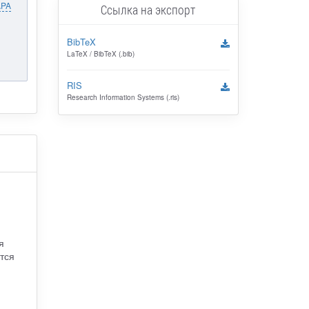
APA
Ссылка на экспорт
BibTeX
LaTeX / BibTeX (.bib)
RIS
Research Information Systems (.ris)
я
тся