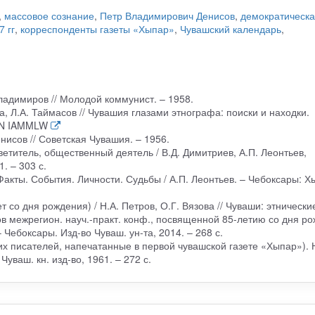
,
массовое сознание
,
Петр Владимирович Денисов
,
демократическа
 гг
,
корреспонденты газеты «Хыпар»
,
Чувашский календарь
,
ладимиров // Молодой коммунист. – 1958.
а, Л.А. Таймасов // Чувашия глазами этнографа: поиски и находки.
EDN IAMMLW
енисов // Советская Чувашия. – 1956.
ветитель, общественный деятель / В.Д. Димитриев, А.П. Леонтьев,
. – 303 с.
акты. События. Личности. Судьбы / А.П. Леонтьев. – Чебоксары: Х
 со дня рождения) / Н.А. Петров, О.Г. Вязова // Чуваши: этнически
в межрегион. науч.-практ. конф., посвященной 85-летию со дня ро
 Чебоксары. Изд-во Чуваш. ун-та, 2014. – 268 с.
х писателей, напечатанные в первой чувашской газете «Хыпар»). 
Чуваш. кн. изд-во, 1961. – 272 с.