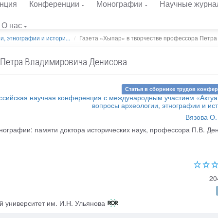
нция
Конференции
Монографии
Научные журна
О нас
, этнографии и истори...
Газета «Хыпар» в творчестве профессора Петра 
а Петра Владимировича Денисова
Статья в сборнике трудов конфе
российская научная конференция с международным участием «Акту
вопросы археологии, этнографии и ис
Вязова О.
тнографии: памяти доктора исторических наук, профессора П.В. Де
20
 университет им. И.Н. Ульянова