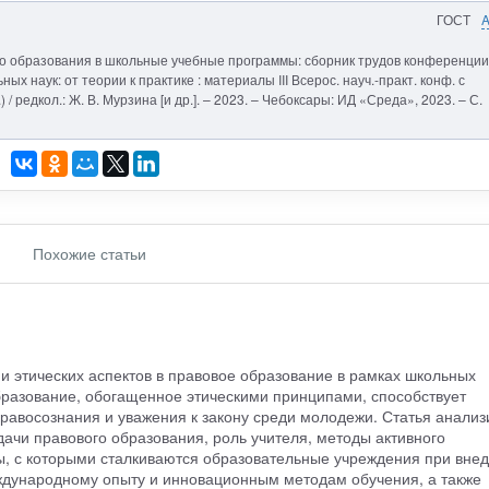
ГОСТ
го образования в школьные учебные программы: сборник трудов конференции. 
 наук: от теории к практике : материалы III Всерос. науч.-практ. конф. с
 / редкол.: Ж. В. Мурзина [и др.]. – 2023. – Чебоксары: ИД «Среда», 2023. – С.
Похожие статьи
и этических аспектов в правовое образование в рамках школьных
бразование, обогащенное этическими принципами, способствует
авосознания и уважения к закону среди молодежи. Статья анализ
дачи правового образования, роль учителя, методы активного
ы, с которыми сталкиваются образовательные учреждения при вне
ждународному опыту и инновационным методам обучения, а также