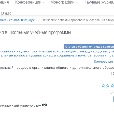
нция
Конференции
Монографии
Научные журна
О нас
ых и социальных наук:...
Этические аспекты правового образования в шко
ния в школьные учебные программы
Статья в сборнике трудов конфе
российская научно-практическая конференция с международным уч
уальные вопросы гуманитарных и социальных наук: от теории к пра
Колчевская 
тельный процесс в организациях общего и дополнительного образ
1
23
ехнический университет