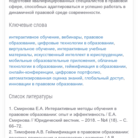
подготовке квалифицированных специалистов в правовой
сфере, способных адаптироваться и успешно работать в
динамичной правовой среде современности.
Ключевые слова
интерактивное обучение
,
вебинары
,
правовое
образование
,
цифровые технологии в образовании
,
виртуальное обучение
,
интерактивные учебные
материалы
,
искусственный интеллект в юриспруденции
,
мобильные образовательные приложения
,
облачные
технологии в образовании
,
геймификация в образовании
,
онлайн-конференции
,
цифровое портфолио
,
автоматизированная оценка знаний
,
глобальный доступ
,
инновации в правовом образовании
.
Список литературы
1. Смирнова Е.А. Интерактивные методы обучения в
правовом образовании: опыт и эффективность / Е.А.
Смирнова // Юридический вестник. – 2018. – №4 (18). – С.
66–72.
2. Тимофеев А.В. Геймификация в правовом образовании:
практика применения и перспективы развития / А.В.