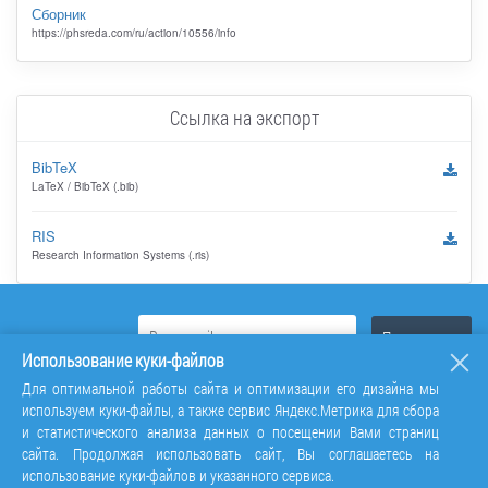
Сборник
https://phsreda.com/ru/action/10556/info
Ссылка на экспорт
BibTeX
LaTeX / BibTeX (.bib)
RIS
Research Information Systems (.ris)
Использование куки-файлов
Для оптимальной работы сайта и оптимизации его дизайна мы
используем куки-файлы, а также сервис Яндекс.Метрика для сбора
и статистического анализа данных о посещении Вами страниц
сайта. Продолжая использовать сайт, Вы соглашаетесь на
использование куки-файлов и указанного сервиса.