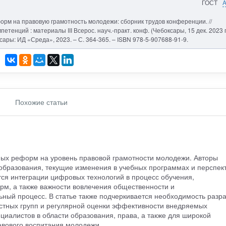
ГОСТ
орм на правовую грамотность молодежи: сборник трудов конференции. //
тенций : материалы III Всерос. науч.-практ. конф. (Чебоксары, 15 дек. 2023 г.
оксары: ИД «Среда», 2023. – С. 364-365. – ISBN 978-5-907688-91-9.
Похожие статьи
ных реформ на уровень правовой грамотности молодежи. Авторы
 образования, текущие изменения в учебных программах и перспек
ся интеграции цифровых технологий в процесс обучения,
м, а также важности вовлечения общественности и
ьный процесс. В статье также подчеркивается необходимость разр
стных групп и регулярной оценки эффективности внедряемых
циалистов в области образования, права, а также для широкой
вового воспитания молодежи.