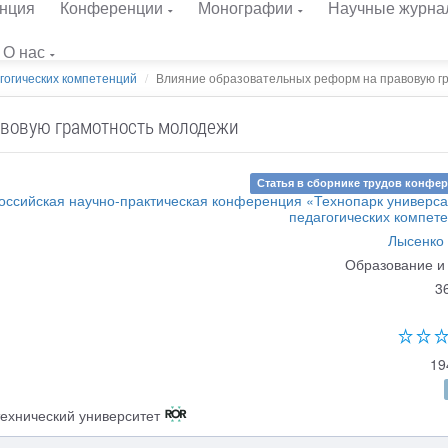
нция
Конференции
Монографии
Научные журна
О нас
гогических компетенций
Влияние образовательных реформ на правовую гр
авовую грамотность молодежи
Статья в сборнике трудов конфе
ероссийская научно-практическая конференция «Технопарк универс
педагогических компет
Лысенко 
Образование и
3
19
ехнический университет