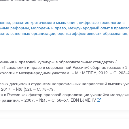
чение
,
развитие критического мышления
,
цифровые технологии в
льные реформы
,
молодежь и право
,
международный опыт в правов
вительственные организации
,
оценка эффективности образования
,
знания и правовой культуры в образовательных стандартах /
я «Психология и право в современной России»: сборник тезисов к 3
ологии с международным участием. – М.: МГППУ, 2012. – С. 203–
вовых дисциплин студентам непрофильных направлений высших уч
2017. – №6 (52). – С. 78–79.
ия в России как фактор правовой социализации учащейся молодежи
 развития. – 2007. – №1. – С. 56–57. EDN LJMEHV