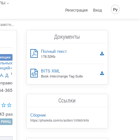
лы
Ру
Регистрация
Вход
амотн...
Документы
Полный текст
178.52Kb
ренции
альных
енций»
BITS XML
1
А. Д.
Book Interchange Tag Suite
 право
64-365
Ссылки
43 раз
Сборник
https://phsreda.com/ru/action/10560/info
РИНЦ