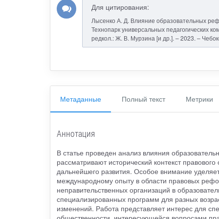
Для цитирования:
Лысенко А. Д. Влияние образовательных реф
Технопарк универсальных педагогических компе
редкол.: Ж. В. Мурзина [и др.]. – 2023. – Чеб
Метаданные
Полный текст
Метрики
Аннотация
В статье проведен анализ влияния образователь
рассматривают исторический контекст правового
дальнейшего развития. Особое внимание уделяет
международному опыту в области правовых рефор
неправительственных организаций в образовател
специализированных программ для разных возра
изменений. Работа представляет интерес для спе
общественности, интересующейся вопросами пра