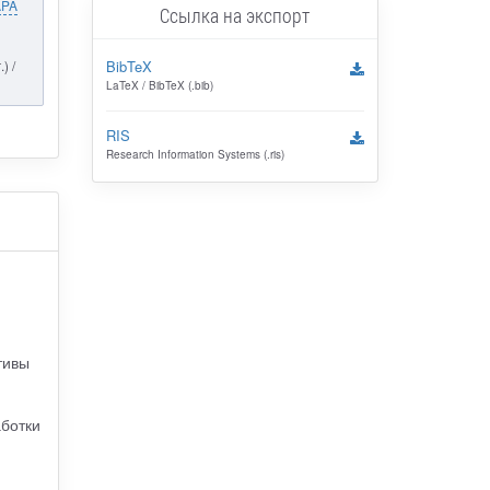
APA
Ссылка на экспорт
BibTeX
) /
LaTeX / BibTeX (.bib)
RIS
Research Information Systems (.ris)
тивы
аботки