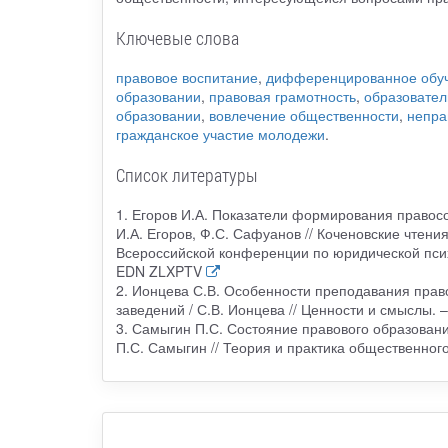
Ключевые слова
правовое воспитание
,
дифференцированное обу
образовании
,
правовая грамотность
,
образовате
образовании
,
вовлечение общественности
,
непра
гражданское участие молодежи
.
Список литературы
1. Егоров И.А. Показатели формирования правосо
И.А. Егоров, Ф.С. Сафуанов // Коченовские чтени
Всероссийской конференции по юридической псих
EDN ZLXPTV
2. Ионцева С.В. Особенности преподавания пра
заведений / С.В. Ионцева // Ценности и смыслы. – 
3. Самыгин П.С. Состояние правового образован
П.С. Самыгин // Теория и практика общественного