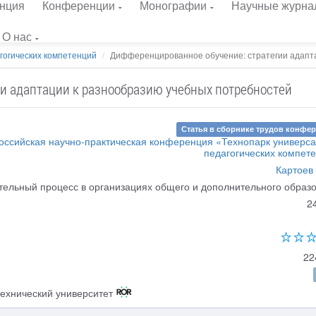
нция
Конференции
Монографии
Научные журна
О нас
гогических компетенций
Дифференцированное обучение: стратегии адаптац
и адаптации к разнообразию учебных потребностей
Статья в сборнике трудов конфе
ероссийская научно-практическая конференция «Технопарк универс
педагогических компет
Картоев 
тельный процесс в организациях общего и дополнительного образ
2
22
ехнический университет