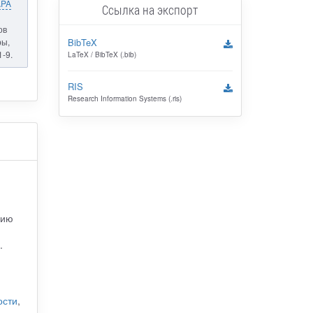
APA
Ссылка на экспорт
ов
BibTeX
ры,
1-9.
LaTeX / BibTeX (.bib)
RIS
Research Information Systems (.ris)
зию
.
ости
,