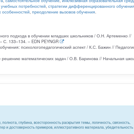
та
,
самостоятельное обучение
,
инклюзивная образовательная сред
 учебных потребностей
,
стратегии дифференцированного обучени
х особенностей
,
преодоление вызовов обучения
.
ого подхода в обучении младших школьников / О.Н. Артеменко //
. – С. 133–134. – EDN PEYNGR
учения: психологопедагогический аспект / К.С. Бажин // Педагоги
решению математических задач / О.В. Баринова // Начальная школ
 полнота, глубина, всесторонность раскрытия темы, логичность, связность,
ктер и достоверность примеров, иллюстративного материала, убедительность