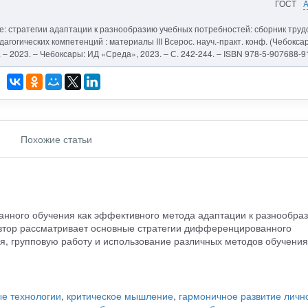
ГОСТ
: стратегии адаптации к разнообразию учебных потребностей: сборник труд
агогических компетенций : материалы III Всерос. науч.-практ. конф. (Чебокса
р.]. – 2023. – Чебоксары: ИД «Среда», 2023. – С. 242-244. – ISBN 978-5-907688-9
Похожие статьи
анного обучения как эффективного метода адаптации к разнообра
втор рассматривает основные стратегии дифференцированного
, групповую работу и использование различных методов обучения
е технологии
,
критическое мышление
,
гармоничное развитие личн