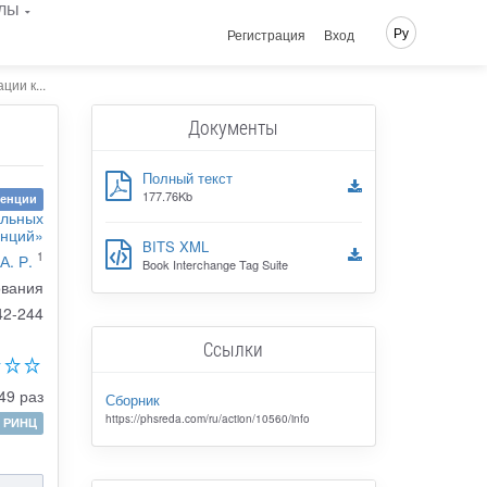
лы
Ру
Регистрация
Вход
ии к...
Документы
Полный текст
177.76Kb
ренции
альных
енций»
BITS XML
1
А. Р.
Book Interchange Tag Suite
ования
42-244
Ссылки
49 раз
Сборник
https://phsreda.com/ru/action/10560/info
РИНЦ