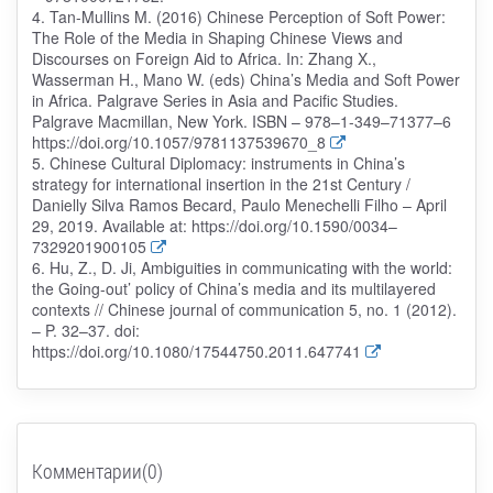
4. Tan-Mullins M. (2016) Chinese Perception of Soft Power:
The Role of the Media in Shaping Chinese Views and
Discourses on Foreign Aid to Africa. In: Zhang X.,
Wasserman H., Mano W. (eds) China’s Media and Soft Power
in Africa. Palgrave Series in Asia and Pacific Studies.
Palgrave Macmillan, New York. ISBN – 978–1-349–71377–6
https://doi.org/10.1057/9781137539670_8
5. Chinese Cultural Diplomacy: instruments in China’s
strategy for international insertion in the 21st Century /
Danielly Silva Ramos Becard, Paulo Menechelli Filho – April
29, 2019. Available at: https://doi.org/10.1590/0034–
7329201900105
6. Hu, Z., D. Ji, Ambiguities in communicating with the world:
the Going-out’ policy of China’s media and its multilayered
contexts // Chinese journal of communication 5, no. 1 (2012).
– P. 32–37. doi:
https://doi.org/10.1080/17544750.2011.647741
Комментарии(0)