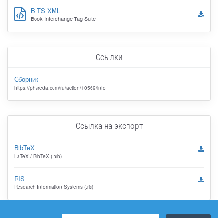
BITS XML
Book Interchange Tag Suite
Ссылки
Сборник
https://phsreda.com/ru/action/10569/info
Ссылка на экспорт
BibTeX
LaTeX / BibTeX (.bib)
RIS
Research Information Systems (.ris)