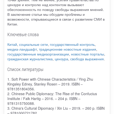
цензуре и контролю над контентом вызывают
обеспокоенность по поводу свободы выражения мнений.
В заключение статьи мы обсудим проблемы и
возможности, открывающиеся в связи с развитием СМИ в
Китае.
Ключевые слова
Китай
,
социальные сети
,
государственный контроль
,
медиа-ландшафт
,
традиционнве новостные издания
,
государственные медиаорганизации
,
новостные порталы
,
гражданская журналистика
,
цензура
,
свобода выражения
.
Список литературы
1. Soft Power with Chinese Characteristics / Ying Zhu
Kingsley Edney, Stanley Rosen – 2019. ISBN –
9781351804356.
2. Chinese Public Diplomacy: The Rise of the Confucius
Institute / Falk Hartig – 2016. – 204 p. ISBN –
9781315750088.
3. China's Cultural Dipomacy / Xin Liu – 2019. – 260 p. ISBN
– 9781000721782.