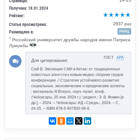
Страницы:
Получена: 18.01.2024
Рейтинг:
2937 раз
Статья просмотрена:
Размещено в:
РИНЦ
1
Российский университет дружбы народов имени Патриса
Лумумбы
ГОСТ
APA
Для цитирования:
Сюй В. Эволюция СМИ в Китае: от традиционных
новостных агентств к новым медиа: сборник трудов
конференции. // Стратегии устойчивого развития:
социальные, экономические и юридические аспекты
: материалы III Всерос. науч.-практ. конф.
(Чебоксары, 25 янв. 2024 г.) / редкол.: Э. В. Фомин [и
др.]. – 2024. – Чебоксары: ИД «Среда», 2024. – С.
24-25. – ISBN 978-5-907830-06-6.