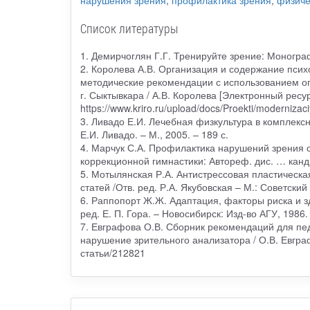
нарушения зрения
,
профилактика зрения
,
физиче
Список литературы
1. Демирчоглян Г.Г. Тренируйте зрение: Монографи
2. Королева А.В. Организация и содержание псих
методические рекомендации с использованием 
г. Сыктывкара / А.В. Королева [Электронный ресур
https://www.kriro.ru/upload/docs/Proekti/modern
3. Ливадо Е.И. Лечебная физкультура в комплексн
Е.И. Ливадо. – М., 2005. – 189 с.
4. Марчук С.А. Профилактика нарушений зрения с
коррекционной гимнастики: Автореф. дис. … канд. п
5. Мотылянская Р.А. Антистрессовая пластическа
статей /Отв. ред. Р.А. Якубовская – М.: Советский 
6. Раппопорт Ж.Ж. Адаптация, факторы риска и зд
ред. Е. П. Гора. – Новосибирск: Изд-во АГУ, 1986.
7. Евграфова О.В. Сборник рекомендаций для пе
нарушение зрительного анализатора / О.В. Евграф
статьи/212821