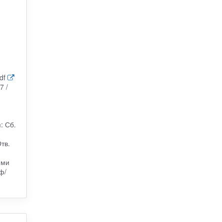
df
7 /
: Сб.
тв.
ими
ф/