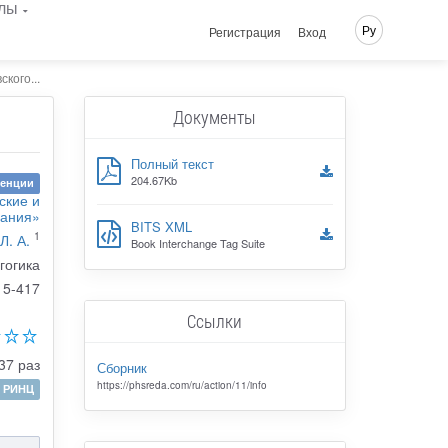
лы
Ру
Регистрация
Вход
кого...
Документы
Полный текст
204.67Kb
ренции
ские и
вания»
BITS XML
1
Л. А.
Book Interchange Tag Suite
гогика
15-417
Ссылки
37 раз
Сборник
https://phsreda.com/ru/action/11/info
РИНЦ