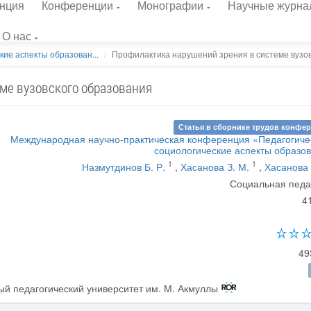
нция
Конференции
Монографии
Научные журна
О нас
кие аспекты образован...
Профилактика нарушений зрения в системе вузовс
ме вузовского образования
Статья в сборнике трудов конфе
Международная научно-практическая конференция «Педагогиче
социологические аспекты образо
1
1
Назмутдинов Б. Р.
,
Хасанова З. М.
,
Хасанова 
Социальная педа
4
49
й педагогический университет им. М. Акмуллы