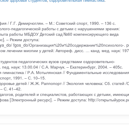
ское здоровье студентов
,
оздоровительная гимнастика
.
я / Г.Г. Демирчоглян. – М.: Советский спорт, 1990. – 136 с.
олого-педагогической работы с детьми с нарушениями зрения:
опыта работы МБДОУ Детский сад №60 компенсирующего вида
с]. – Режим доступа:
izaciya_do/ fgos_do/Организация%20и%20содержание%20психолого-. p
ом лечении миопии у детей: Автореф. дисс. … канд. мед. наук: 197
тудентов педагогических вузов средствами оздоровительно-
ед. наук: 13.00.04 / С.А. Марчук. – Екатеринбург, 2004. – 405с.
я гимнастика / Р.А. Мотылянская // Фундаментальные исследования
спорт, 1991. – С. 10–15.
оровье детей / Ж.Ж. Раппопорт // Экология человека: Сб. статей /О
 – С. 41–42.
дагогов, родителей и специалистов, работающих с детьми, имеющ
ова [Электронный ресурс]. – Режим доступа: http://открытыйурок.р