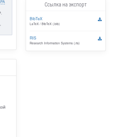
APA
Ссылка на экспорт
.
BibTeX
,
LaTeX / BibTeX (.bib)
RIS
Research Information Systems (.ris)
кой