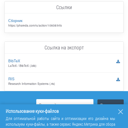
Ссылки
Сборник
https://phsreda.com/ru/action/10608/info
Ссылка на экспорт
BibTeX
LaTeX / BibTeX (.bib)
RIS
Research Information Systems (.ris)
Использование куки-файлов
Для оптимальной работы сайта и оптимизации его дизайна мы
используем куки-файлы, а также сервис Яндекс.Метрика для сбора