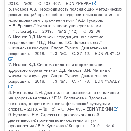
2018. – №20. – С. 403–407. – EDN YPEPKP
5. Гусаров А.В. Необходимость поясняющих методических
рекомендаций при лечебно-оздоровительных занятиях с
использованием упражнений йоги / А.В. Гусаров,
Н.Е. Ерешко // Ученые записки университета им.
П.Ф. Лесгафта. – 2019. – №12 (142). – С. 32–36.
6. Иванов В.Д. Йога как нетрадиционная система
оздоровления / В.Д. Иванов, Е.С. Волосникова //
Физическая культура. Спорт. Туризм. Двигательная
рекреация. – 2018. – Т. 3. №3. – С. 37–42. – EDN VLBYLQ
7. Иванов В.Д. Система пилатес и формирование
здорового образа жизни / В.Д. Иванов, З.И. Матина //
Физическая культура. Спорт. Туризм. Двигательная
рекреация. – 2018. – Т. 3. №1. – С. 74–78. – EDN YVAAEY
8. Колпакова Е.М. Двигательная активность и ее влияние
на здоровье человека / Е.М. Колпакова // Здоровье
человека, теория и методика физической культуры и
спорта. – 2018. – №1 (8). – С. 94–109. – EDN YREKNN
9. Куликова Е.А. Стрессы в профессиональной
деятельности: причины возникновения и пути
преодоления / Е.А. Куликова // Концепт. – 2019. – №10.
10. Медведева А.С. Применение асан фитнес-йоги в