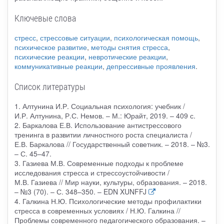
Ключевые слова
стресс
,
стрессовые ситуации
,
психологическая помощь
,
психическое развитие
,
методы снятия стресса
,
психические реакции
,
невротические реакции
,
коммуникативные реакции
,
депрессивные проявления
.
Список литературы
1. Алтунина И.Р. Социальная психология: учебник /
И.Р. Алтунина, Р.С. Немов. – М.: Юрайт, 2019. – 409 с.
2. Баркалова Е.В. Использование антистрессового
тренинга в развитии личностного роста специалиста /
Е.В. Баркалова // Государственный советник. – 2018. – №3.
– С. 45–47.
3. Газиева М.В. Современные подходы к проблеме
исследования стресса и стрессоустойчивости /
М.В. Газиева // Мир науки, культуры, образования. – 2018.
– №3 (70). – С. 348–350. – EDN XUNFFJ
4. Галкина Н.Ю. Психологические методы профилактики
стресса в современных условиях / Н.Ю. Галкина //
Проблемы современного педагогического образования. –