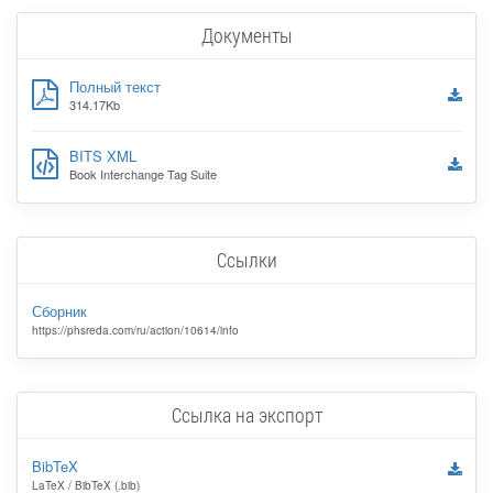
Документы
Полный текст
314.17Kb
BITS XML
Book Interchange Tag Suite
Ссылки
Сборник
https://phsreda.com/ru/action/10614/info
Ссылка на экспорт
BibTeX
LaTeX / BibTeX (.bib)