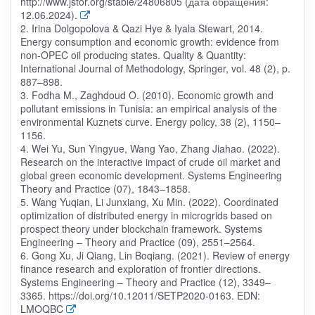
http://www.jstor.org/stable/24806805 (дата обращения:
12.06.2024).
2. Irina Dolgopolova & Qazi Hye & Iyala Stewart, 2014.
Energy consumption and economic growth: evidence from
non-OPEC oil producing states. Quality & Quantity:
International Journal of Methodology, Springer, vol. 48 (2), p.
887–898.
3. Fodha M., Zaghdoud O. (2010). Economic growth and
pollutant emissions in Tunisia: an empirical analysis of the
environmental Kuznets curve. Energy policy, 38 (2), 1150–
1156.
4. Wei Yu, Sun Yingyue, Wang Yao, Zhang Jiahao. (2022).
Research on the interactive impact of crude oil market and
global green economic development. Systems Engineering
Theory and Practice (07), 1843–1858.
5. Wang Yuqian, Li Junxiang, Xu Min. (2022). Coordinated
optimization of distributed energy in microgrids based on
prospect theory under blockchain framework. Systems
Engineering – Theory and Practice (09), 2551–2564.
6. Gong Xu, Ji Qiang, Lin Boqiang. (2021). Review of energy
finance research and exploration of frontier directions.
Systems Engineering – Theory and Practice (12), 3349–
3365. https://doi.org/10.12011/SETP2020-0163. EDN:
LMOQBC