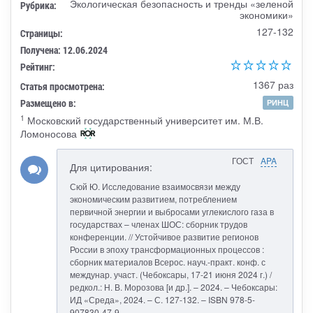
Экологическая безопасность и тренды «зеленой
Рубрика:
экономики»
127-132
Страницы:
Получена: 12.06.2024
Рейтинг:
1367 раз
Статья просмотрена:
Размещено в:
РИНЦ
1
Московский государственный университет им. М.В.
Ломоносова
ГОСТ
APA
Для цитирования:
Сюй Ю. Исследование взаимосвязи между
экономическим развитием, потреблением
первичной энергии и выбросами углекислого газа в
государствах – членах ШОС: сборник трудов
конференции. // Устойчивое развитие регионов
России в эпоху трансформационных процессов :
сборник материалов Всерос. науч.-практ. конф. с
междунар. участ. (Чебоксары, 17-21 июня 2024 г.) /
редкол.: Н. В. Морозова [и др.]. – 2024. – Чебоксары:
ИД «Среда», 2024. – С. 127-132. – ISBN 978-5-
907830-47-9.