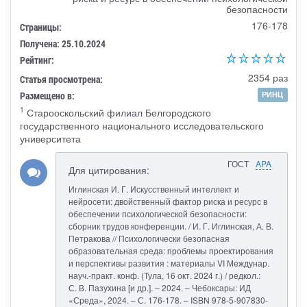
безопасности
176-178
Страницы:
Получена: 25.10.2024
Рейтинг:
2354 раз
Статья просмотрена:
Размещено в:
РИНЦ
1
Старооскольский филиал Белгородского
государственного национального исследовательского
университета
ГОСТ
APA
Для цитирования:
Иглинская И. Г. Искусственный интеллект и
нейросети: двойственный фактор риска и ресурс в
обеспечении психологической безопасности:
сборник трудов конференции. / И. Г. Иглинская, А. В.
Петракова // Психологически безопасная
образовательная среда: проблемы проектирования
и перспективы развития : материалы VI Междунар.
науч.-практ. конф. (Тула, 16 окт. 2024 г.) / редкол.:
С. В. Пазухина [и др.]. – 2024. – Чебоксары: ИД
«Среда», 2024. – С. 176-178. – ISBN 978-5-907830-