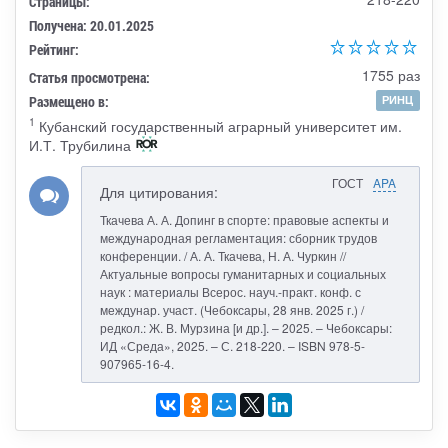
Страницы:
Получена: 20.01.2025
Рейтинг:
1755 раз
Статья просмотрена:
Размещено в:
РИНЦ
1
Кубанский государственный аграрный университет им.
И.Т. Трубилина
ГОСТ
APA
Для цитирования:
Ткачева А. А. Допинг в спорте: правовые аспекты и
международная регламентация: сборник трудов
конференции. / А. А. Ткачева, Н. А. Чуркин //
Актуальные вопросы гуманитарных и социальных
наук : материалы Всерос. науч.-практ. конф. с
междунар. участ. (Чебоксары, 28 янв. 2025 г.) /
редкол.: Ж. В. Мурзина [и др.]. – 2025. – Чебоксары:
ИД «Среда», 2025. – С. 218-220. – ISBN 978-5-
907965-16-4.