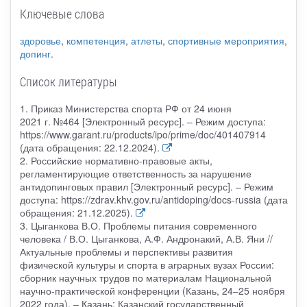
Ключевые слова
здоровье
,
компетенция
,
атлеты
,
спортивные мероприятия
,
допинг
.
Список литературы
1. Приказ Министерства спорта РФ от 24 июня
2021 г. №464 [Электронный ресурс]. – Режим доступа:
https://www.garant.ru/products/ipo/prime/doc/401407914
(дата обращения: 22.12.2024).
2. Российские нормативно-правовые акты,
регламентирующие ответственность за нарушение
антидопинговых правил [Электронный ресурс]. – Режим
доступа: https://zdrav.khv.gov.ru/antidoping/docs-russia (дата
обращения: 21.12.2025).
3. Цыганкова В.О. Проблемы питания современного
человека / В.О. Цыганкова, А.Ф. Андронакий, А.В. Яни //
Актуальные проблемы и перспективы развития
физической культуры и спорта в аграрных вузах России:
сборник научных трудов по материалам Национальной
научно-практической конференции (Казань, 24–25 ноября
2022 года). – Казань: Казанский государственный