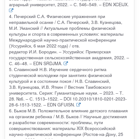
аграрный университет, 2022. – С. 546–549. – EDN XCEIJX.
4. Печерский С.А. Физические упражнения при
неправильной осанке / С.А. Печерский, З.В. Кузнецова,
М.И. Уманский // Актуальные проблемы физической
культуры и спорта в современных условиях: материалы
Международной научно-практической конференции
(Уссурийск, 6 мая 2022 года) / отв.
редактор И.И. Бородин. – Уссурийск: Приморская
государственная сельскохозяйственная академия, 2022. –
С. 46–48. – EDN SRDJMA.
5. Славинский Н.В. Изучение сердечного ритма
студенческой молодежи при занятиях физической
культурой и в состоянии покоя / Н.В. Славинский,
З.В. Кузнецова, И.В. Яткин // Вестник Тамбовского
университета. Серия: Гуманитарные науки. – 2023. – Т.
28. №6. – С. 1513–1522. – DOI 10.20310/1810-0201-2023-
28-6-1513-1522. – EDN GFUISN.
6. Быков М.В. Положительное влияние детского плавания
на организм ребенка / М.В. Быков // Научные достижения
и разработки современности: проблемы, пути
совершенствования: материалы XIX Всероссийской
научно-практической конференции (Ростов-на-Дону, 25