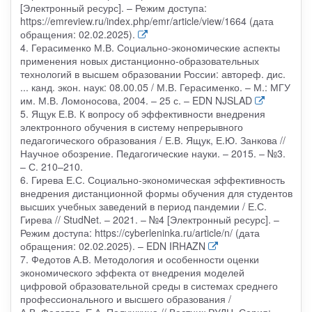
[Электронный ресурс]. – Режим доступа:
https://emreview.ru/index.php/emr/article/view/1664 (дата
обращения: 02.02.2025).
4. Герасименко М.В. Социально-экономические аспекты
применения новых дистанционно-образовательных
технологий в высшем образовании России: автореф. дис.
... канд. экон. наук: 08.00.05 / М.В. Герасименко. – М.: МГУ
им. М.В. Ломоносова, 2004. – 25 с. – EDN NJSLAD
5. Ящук Е.В. К вопросу об эффективности внедрения
электронного обучения в систему непрерывного
педагогического образования / Е.В. Ящук, Е.Ю. Занкова //
Научное обозрение. Педагогические науки. – 2015. – №3.
– С. 210–210.
6. Гирева Е.С. Социально-экономическая эффективность
внедрения дистанционной формы обучения для студентов
высших учебных заведений в период пандемии / Е.С.
Гирева // StudNet. – 2021. – №4 [Электронный ресурс]. –
Режим доступа: https://cyberleninka.ru/article/n/ (дата
обращения: 02.02.2025). – EDN IRHAZN
7. Федотов А.В. Методология и особенности оценки
экономического эффекта от внедрения моделей
цифровой образовательной среды в системах среднего
профессионального и высшего образования /
А.В. Федотов, Е.А. Полушкина // Вестник РУДН. Серия: