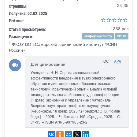
34-35
Страницы:
Получена: 02.02.2025
Рейтинг:
1368 раз
Статья просмотрена:
Размещено в:
Информрегистр
РИНЦ
1
ФКОУ ВО «Самарский юридический институт ФСИН
России»
ГОСТ
APA
Для цитирования:
Улендеева Н. И. Оценка экономической
эффективности внедрения в вузах электронного
обучения и дистанционных образовательных
технологий: практический опыт и анализ условий
жизнедеятельности: сборник трудов конференции.
// Право, экономика и управление : материалы
Всеросс. науч.-практ. конф. с междунар. участ.
(Чебоксары, 18 февр. 2025 г.) / редкол.: Э. В. Фомин
[и др.]. – 2025. – Чебоксары: ИД «Среда», 2025. – С.
34-35. – ISBN 978-5-907965-23-2.