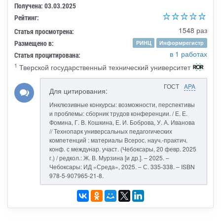
Получена: 03.03.2025
Рейтинг:
1548 раз
Статья просмотрена:
Размещено в:
РИНЦ
Информрегистр
в 1 работах
Статья процитирована:
1
Тверской государственный технический университет
ГОСТ
APA
Для цитирования:
Инклюзивные конкурсы: возможности, перспективы
и проблемы: сборник трудов конференции. / Е. Е.
Фомина, Г. В. Кошкина, Е. И. Боброва, У. А. Иванова
// Технопарк универсальных педагогических
компетенций : материалы Всерос. науч.-практич.
конф. с междунар. участ. (Чебоксары, 20 февр. 2025
г.) / редкол.: Ж. В. Мурзина [и др.]. – 2025. –
Чебоксары: ИД «Среда», 2025. – С. 335-338. – ISBN
978-5-907965-21-8.