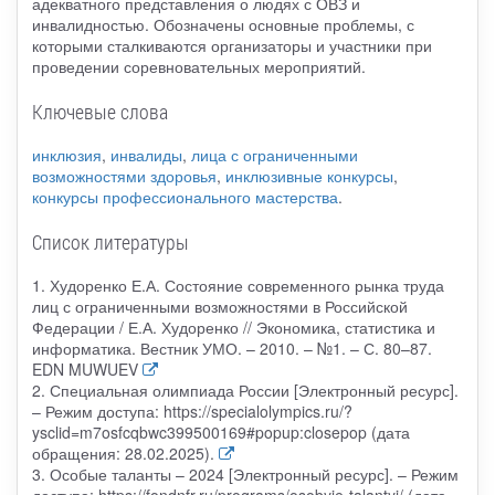
адекватного представления о людях с ОВЗ и
инвалидностью. Обозначены основные проблемы, с
которыми сталкиваются организаторы и участники при
проведении соревновательных мероприятий.
Ключевые слова
инклюзия
,
инвалиды
,
лица с ограниченными
возможностями здоровья
,
инклюзивные конкурсы
,
конкурсы профессионального мастерства
.
Список литературы
1. Худоренко Е.А. Состояние современного рынка труда
лиц с ограниченными возможностями в Российской
Федерации / Е.А. Худоренко // Экономика, статистика и
информатика. Вестник УМО. – 2010. – №1. – С. 80–87.
EDN MUWUEV
2. Специальная олимпиада России [Электронный ресурс].
– Режим доступа: https://specialolympics.ru/?
ysclid=m7osfcqbwc399500169#popup:closepop (дата
обращения: 28.02.2025).
3. Особые таланты – 2024 [Электронный ресурс]. – Режим
доступа: https://fondnfr.ru/programs/osobyie-talantyi/ (дата