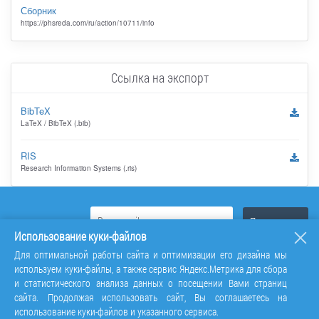
Сборник
https://phsreda.com/ru/action/10711/info
Ссылка на экспорт
BibTeX
LaTeX / BibTeX (.bib)
RIS
Research Information Systems (.ris)
Использование куки-файлов
Для оптимальной работы сайта и оптимизации его дизайна мы
используем куки-файлы, а также сервис Яндекс.Метрика для сбора
и статистического анализа данных о посещении Вами страниц
сайта. Продолжая использовать сайт, Вы соглашаетесь на
использование куки-файлов и указанного сервиса.