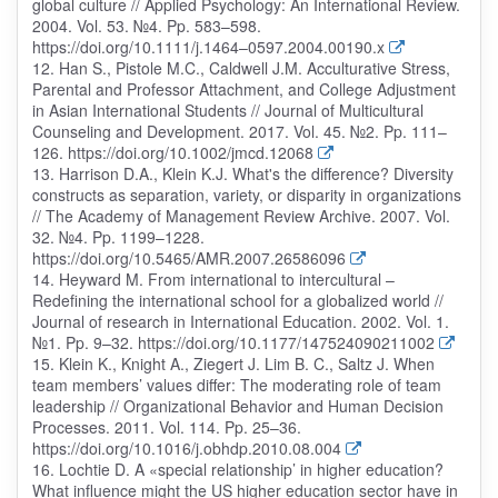
global culture // Applied Psychology: An International Review.
2004. Vol. 53. №4. Pp. 583–598.
https://doi.org/10.1111/j.1464–0597.2004.00190.x
12. Han S., Pistole M.C., Caldwell J.M. Acculturative Stress,
Parental and Professor Attachment, and College Adjustment
in Asian International Students // Journal of Multicultural
Counseling and Development. 2017. Vol. 45. №2. Pp. 111–
126. https://doi.org/10.1002/jmcd.12068
13. Harrison D.A., Klein K.J. What's the difference? Diversity
constructs as separation, variety, or disparity in organizations
// The Academy of Management Review Archive. 2007. Vol.
32. №4. Pp. 1199–1228.
https://doi.org/10.5465/AMR.2007.26586096
14. Heyward M. From international to intercultural –
Redefining the international school for a globalized world //
Journal of research in International Education. 2002. Vol. 1.
№1. Pp. 9–32. https://doi.org/10.1177/147524090211002
15. Klein K., Knight A., Ziegert J. Lim B. C., Saltz J. When
team members’ values differ: The moderating role of team
leadership // Organizational Behavior and Human Decision
Processes. 2011. Vol. 114. Pp. 25–36.
https://doi.org/10.1016/j.obhdp.2010.08.004
16. Lochtie D. A «special relationship’ in higher education?
What influence might the US higher education sector have in