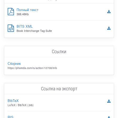
Полный текст
388.48Kb
BITS XML
Book Interchange Tag Suite
Ссылки
Сборник
https://phsreda.com/ru/action/10708/info
Ссылка на экспорт
BibTeX
LaTeX / BibTeX (.bib)
RIS