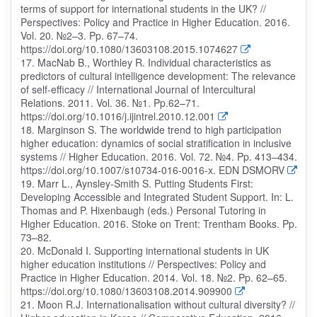
terms of support for international students in the UK? //
Perspectives: Policy and Practice in Higher Education. 2016.
Vol. 20. №2–3. Pp. 67–74.
https://doi.org/10.1080/13603108.2015.1074627
17. MacNab B., Worthley R. Individual characteristics as
predictors of cultural intelligence development: The relevance
of self-efficacy // International Journal of Intercultural
Relations. 2011. Vol. 36. №1. Pp.62–71.
https://doi.org/10.1016/j.ijintrel.2010.12.001
18. Marginson S. The worldwide trend to high participation
higher education: dynamics of social stratification in inclusive
systems // Higher Education. 2016. Vol. 72. №4. Pp. 413–434.
https://doi.org/10.1007/s10734-016-0016-x. EDN DSMORV
19. Marr L., Aynsley-Smith S. Putting Students First:
Developing Accessible and Integrated Student Support. In: L.
Thomas and P. Hixenbaugh (eds.) Personal Tutoring in
Higher Education. 2016. Stoke on Trent: Trentham Books. Pp.
73–82.
20. McDonald I. Supporting international students in UK
higher education institutions // Perspectives: Policy and
Practice in Higher Education. 2014. Vol. 18. №2. Pp. 62–65.
https://doi.org/10.1080/13603108.2014.909900
21. Moon R.J. Internationalisation without cultural diversity? //