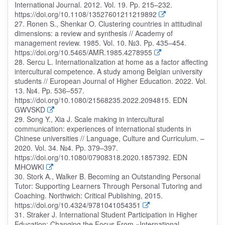
International Journal. 2012. Vol. 19. Pp. 215–232.
https://doi.org/10.1108/13527601211219892
27. Ronen S., Shenkar O. Clustering countries in attitudinal
dimensions: a review and synthesis // Academy of
management review. 1985. Vol. 10. №3. Pp. 435–454.
https://doi.org/10.5465/AMR.1985.4278955
28. Sercu L. Internationalization at home as a factor affecting
intercultural competence. A study among Belgian university
students // European Journal of Higher Education. 2022. Vol.
13. №4. Pp. 536–557.
https://doi.org/10.1080/21568235.2022.2094815. EDN
GWVSKD
29. Song Y., Xia J. Scale making in intercultural
communication: experiences of international students in
Chinese universities // Language, Culture and Curriculum. –
2020. Vol. 34. №4. Pp. 379–397.
https://doi.org/10.1080/07908318.2020.1857392. EDN
MHOWKI
30. Stork A., Walker B. Becoming an Outstanding Personal
Tutor: Supporting Learners Through Personal Tutoring and
Coaching. Northwich: Critical Publishing, 2015.
https://doi.org/10.4324/9781041054351
31. Straker J. International Student Participation in Higher
Education: Changing the Focus From «International