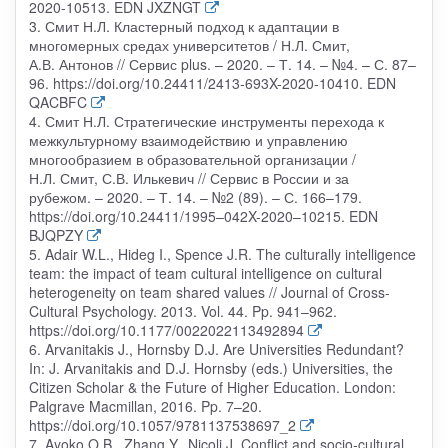
2020-10513. EDN JXZNGT
3. Смит Н.Л. Кластерный подход к адаптации в
многомерных средах университетов / Н.Л. Смит,
А.В. Антонов // Сервис plus. – 2020. – Т. 14. – №4. – С. 87–
96. https://doi.org/10.24411/2413-693X-2020-10410. EDN
QACBFC
4. Смит Н.Л. Стратегические инструменты перехода к
межкультурному взаимодействию и управлению
многообразием в образовательной организации /
Н.Л. Смит, С.В. Илькевич // Сервис в России и за
рубежом. – 2020. – Т. 14. – №2 (89). – С. 166–179.
https://doi.org/10.24411/1995–042X-2020–10215. EDN
BJQPZY
5. Adair W.L., Hideg I., Spence J.R. The culturally intelligence
team: the impact of team cultural intelligence on cultural
heterogeneity on team shared values // Journal of Cross-
Cultural Psychology. 2013. Vol. 44. Pp. 941–962.
https://doi.org/10.1177/0022022113492894
6. Arvanitakis J., Hornsby D.J. Are Universities Redundant?
In: J. Arvanitakis and D.J. Hornsby (eds.) Universities, the
Citizen Scholar & the Future of Higher Education. London:
Palgrave Macmillan, 2016. Pp. 7–20.
https://doi.org/10.1057/9781137538697_2
7. Ayoko O.B., Zhang Y., Nicoli J. Conflict and socio-cultural