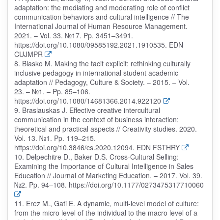
adaptation: the mediating and moderating role of conflict
communication behaviors and cultural intelligence // The
International Journal of Human Resource Management.
2021. – Vol. 33. №17. Pp. 3451–3491.
https://doi.org/10.1080/09585192.2021.1910535. EDN
CUJMPR
8. Blasko M. Making the tacit explicit: rethinking culturally
inclusive pedagogy in international student academic
adaptation // Pedagogy, Culture & Society. – 2015. – Vol.
23. – №1. – Pp. 85–106.
https://doi.org/10.1080/14681366.2014.922120
9. Braslauskas J. Effective creative intercultural
communication in the context of business interaction:
theoretical and practical aspects // Creativity studies. 2020.
Vol. 13. №1. Pp. 119–215.
https://doi.org/10.3846/cs.2020.12094. EDN FSTHRY
10. Delpechitre D., Baker D.S. Cross-Cultural Selling:
Examining the Importance of Cultural Intelligence in Sales
Education // Journal of Marketing Education. – 2017. Vol. 39.
№2. Pp. 94–108. https://doi.org/10.1177/0273475317710060
11. Erez M., Gati E. A dynamic, multi-level model of culture:
from the micro level of the individual to the macro level of a