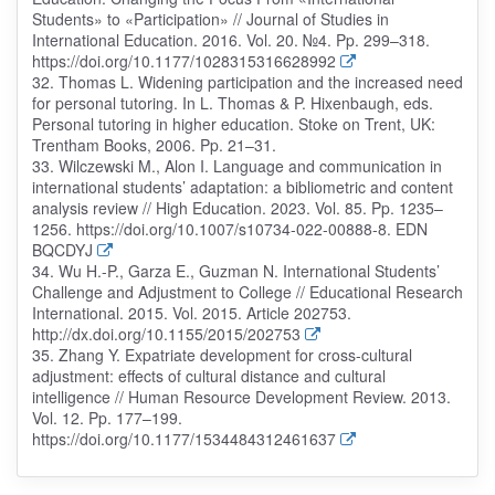
Students» to «Participation» // Journal of Studies in
International Education. 2016. Vol. 20. №4. Pp. 299–318.
https://doi.org/10.1177/1028315316628992
32. Thomas L. Widening participation and the increased need
for personal tutoring. In L. Thomas & P. Hixenbaugh, eds.
Personal tutoring in higher education. Stoke on Trent, UK:
Trentham Books, 2006. Pp. 21–31.
33. Wilczewski M., Alon I. Language and communication in
international students’ adaptation: a bibliometric and content
analysis review // High Education. 2023. Vol. 85. Pp. 1235–
1256. https://doi.org/10.1007/s10734-022-00888-8. EDN
BQCDYJ
34. Wu H.-P., Garza E., Guzman N. International Students’
Challenge and Adjustment to College // Educational Research
International. 2015. Vol. 2015. Article 202753.
http://dx.doi.org/10.1155/2015/202753
35. Zhang Y. Expatriate development for cross-cultural
adjustment: effects of cultural distance and cultural
intelligence // Human Resource Development Review. 2013.
Vol. 12. Pp. 177–199.
https://doi.org/10.1177/1534484312461637