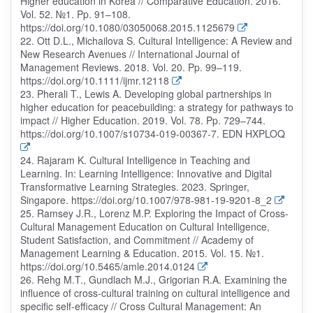
Higher education in Korea // Comparative Education. 2016.
Vol. 52. №1. Pp. 91–108.
https://doi.org/10.1080/03050068.2015.1125679
22. Ott D.L., Michailova S. Cultural Intelligence: A Review and
New Research Avenues // International Journal of
Management Reviews. 2018. Vol. 20. Pp. 99–119.
https://doi.org/10.1111/ijmr.12118
23. Pherali T., Lewis A. Developing global partnerships in
higher education for peacebuilding: a strategy for pathways to
impact // Higher Education. 2019. Vol. 78. Pp. 729–744.
https://doi.org/10.1007/s10734-019-00367-7. EDN HXPLOQ
24. Rajaram K. Cultural Intelligence in Teaching and
Learning. In: Learning Intelligence: Innovative and Digital
Transformative Learning Strategies. 2023. Springer,
Singapore. https://doi.org/10.1007/978-981-19-9201-8_2
25. Ramsey J.R., Lorenz M.P. Exploring the Impact of Cross-
Cultural Management Education on Cultural Intelligence,
Student Satisfaction, and Commitment // Academy of
Management Learning & Education. 2015. Vol. 15. №1.
https://doi.org/10.5465/amle.2014.0124
26. Rehg M.T., Gundlach M.J., Grigorian R.A. Examining the
influence of cross-cultural training on cultural intelligence and
specific self-efficacy // Cross Cultural Management: An