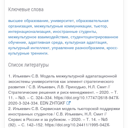
Ключевые слова
высшее образование
,
университет
,
образовательная
организация
,
межкультурные коммуникации
,
тьютор
,
интернационализация
,
иностранные студенты
,
межкультурное взаимодействие
,
студентоцентрированное
обучение
,
адаптивная среда
,
культурная адаптация
,
культурный интеллект
,
управление разнообразием
,
кросс-
культурные тренинги
.
Список литературы
1. Илькевич С.В. Модель межкультурной адапатационной
экосистемы университетов как элемент стратегического
развития / С.В. Илькевич, Л.В. Приходько, Н.Л. Смит //
Стратегические решения и риск-менеджмент. – 2020. – Т.
11. – №3. – С. 324–334. https://doi.org/10.17747/2618-947X-
2020-3-324-334. EDN ZHTGKF
2. Илькевич С.В. Сервисная модель тьюторской поддержки
иностранных студентов / С.В. Илькевич, Н.Л. Смит //
Сервис в России и за рубежом. – 2020. – Т. 14. – №5
(92). – С. 142–152. https://doi.org/10.24411/1995-042X-