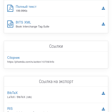
Полный текст
199.99Kb
BITS XML
Book Interchange Tag Suite
Ссылки
Сборник
https://phsreda.com/ru/action/10709/info
Ссылка на экспорт
BibTeX
LaTeX / BibTeX (.bib)
RIS