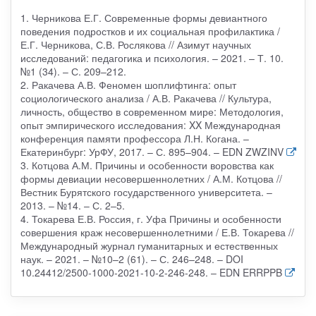
1. Черникова Е.Г. Современные формы девиантного
поведения подростков и их социальная профилактика /
Е.Г. Черникова, С.В. Рослякова // Азимут научных
исследований: педагогика и психология. – 2021. – Т. 10.
№1 (34). – С. 209–212.
2. Ракачева А.В. Феномен шоплифтинга: опыт
социологического анализа / А.В. Ракачева // Культура,
личность, общество в современном мире: Методология,
опыт эмпирического исследования: XX Международная
конференция памяти профессора Л.Н. Когана. –
Екатеринбург: УрФУ, 2017. – С. 895–904. – EDN ZWZINV
3. Котцова А.М. Причины и особенности воровства как
формы девиации несовершеннолетних / А.М. Котцова //
Вестник Бурятского государственного университета. –
2013. – №14. – С. 2–5.
4. Токарева Е.В. Россия, г. Уфа Причины и особенности
совершения краж несовершеннолетними / Е.В. Токарева //
Международный журнал гуманитарных и естественных
наук. – 2021. – №10–2 (61). – С. 246–248. – DOI
10.24412/2500-1000-2021-10-2-246-248. – EDN ERRPPB