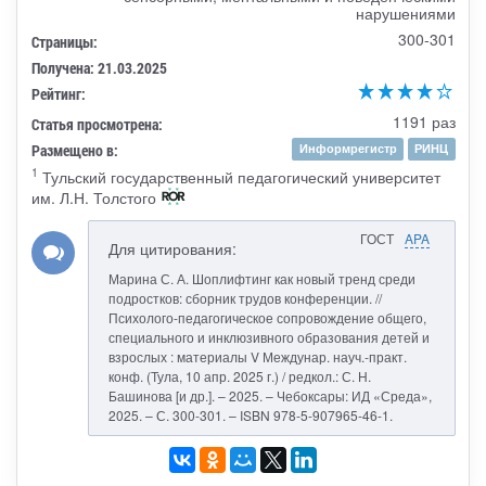
нарушениями
300-301
Страницы:
Получена: 21.03.2025
Рейтинг:
1191 раз
Статья просмотрена:
Размещено в:
Информрегистр
РИНЦ
1
Тульский государственный педагогический университет
им. Л.Н. Толстого
ГОСТ
APA
Для цитирования:
Марина С. А. Шоплифтинг как новый тренд среди
подростков: сборник трудов конференции. //
Психолого-педагогическое сопровождение общего,
специального и инклюзивного образования детей и
взрослых : материалы V Междунар. науч.-практ.
конф. (Тула, 10 апр. 2025 г.) / редкол.: С. Н.
Башинова [и др.]. – 2025. – Чебоксары: ИД «Среда»,
2025. – С. 300-301. – ISBN 978-5-907965-46-1.