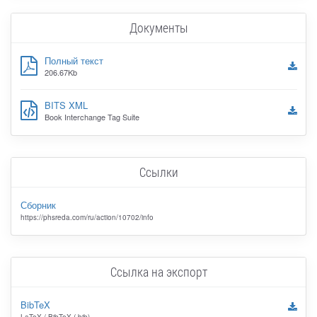
Документы
Полный текст
206.67Kb
BITS XML
Book Interchange Tag Suite
Ссылки
Сборник
https://phsreda.com/ru/action/10702/info
Ссылка на экспорт
BibTeX
LaTeX / BibTeX (.bib)