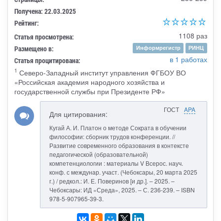
Получена: 22.03.2025
Рейтинг:
1108 раз
Статья просмотрена:
Размещено в:
Информрегистр
РИНЦ
в 1 работах
Статья процитирована:
1
Северо-Западный институт управления ФГБОУ ВО
«Российская академия народного хозяйства и
государственной службы при Президенте РФ»
ГОСТ
APA
Для цитирования:
Кугай А. И. Платон о методе Сократа в обучении
философии: сборник трудов конференции. //
Развитие современного образования в контексте
педагогической (образовательной)
компетенциологии : материалы V Всерос. науч.
конф. с междунар. участ. (Чебоксары, 20 марта 2025
г.) / редкол.: И. Е. Поверинов [и др.]. – 2025. –
Чебоксары: ИД «Среда», 2025. – С. 236-239. – ISBN
978-5-907965-39-3.