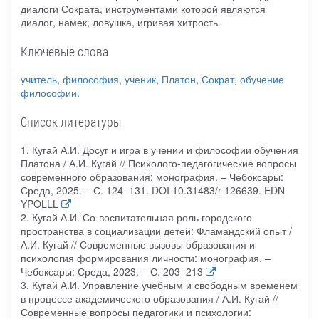
диалоги Сократа, инструментами которой являются
диалог, намек, ловушка, игривая хитрость.
Ключевые слова
учитель
,
философия
,
ученик
,
Платон
,
Сократ
,
обучение
философии
.
Список литературы
1. Кугай А.И. Досуг и игра в учении и философии обучения
Платона / А.И. Кугай // Психолого-педагогические вопросы
современного образования: монография. – Чебоксары:
Среда, 2025. – С. 124–131. DOI 10.31483/r-126639. EDN
YPOLLL
2. Кугай А.И. Со-воспитательная роль городского
пространства в социализации детей: Фламандский опыт /
А.И. Кугай // Современные вызовы образования и
психология формирования личности: монография. –
Чебоксары: Среда, 2023. – С. 203–213
3. Кугай А.И. Управление учебным и свободным временем
в процессе академического образования / А.И. Кугай //
Современные вопросы педагогики и психологии: