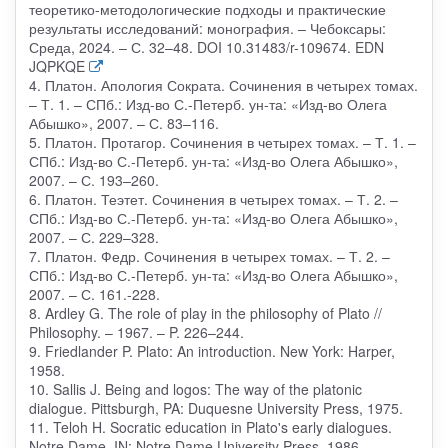
теоретико-методологические подходы и практические
результаты исследований: монография. – Чебоксары:
Среда, 2024. – С. 32–48. DOI 10.31483/r-109674. EDN
JQPKQE
4. Платон. Апология Сократа. Сочинения в четырех томах.
– Т. 1. – СПб.: Изд-во С.-Петерб. ун-та: «Изд-во Олега
Абышко», 2007. – С. 83–116.
5. Платон. Протагор. Сочинения в четырех томах. – Т. 1. –
СПб.: Изд-во С.-Петерб. ун-та: «Изд-во Олега Абышко»,
2007. – С. 193–260.
6. Платон. Теэтет. Сочинения в четырех томах. – Т. 2. –
СПб.: Изд-во С.-Петерб. ун-та: «Изд-во Олега Абышко»,
2007. – С. 229–328.
7. Платон. Федр. Сочинения в четырех томах. – Т. 2. –
СПб.: Изд-во С.-Петерб. ун-та: «Изд-во Олега Абышко»,
2007. – С. 161.-228.
8. Ardley G. The role of play in the philosophy of Plato //
Philosophy. – 1967. – P. 226–244.
9. Friedlander P. Plato: An introduction. New York: Harper,
1958.
10. Sallis J. Being and logos: The way of the platonic
dialogue. Pittsburgh, PA: Duquesne University Press, 1975.
11. Teloh H. Socratic education in Plato's early dialogues.
Notre Dame. IN: Notre Dame University Press, 1986.