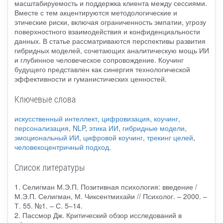
масштабируемость и поддержка клиента между сессиями.
Вместе с тем акцентируются методологические и
этические риски, включая ограниченность эмпатии, угрозу
поверхностного взаимодействия и конфиденциальности
данных. В статье рассматриваются перспективы развития
гибридных моделей, сочетающих аналитическую мощь ИИ
и глубинное человеческое сопровождение. Коучинг
будущего представлен как синергия технологической
эффективности и гуманистических ценностей.
Ключевые слова
искусственный интеллект
,
цифровизация
,
коучинг
,
персонализация
,
NLP
,
этика ИИ
,
гибридные модели
,
эмоциональный ИИ
,
цифровой коучинг
,
трекинг целей
,
человекоцентричный подход
.
Список литературы
1. Селигман М.Э.П. Позитивная психология: введение /
М.Э.П. Селигман, М. Чиксентмихайи // Психолог. – 2000. –
Т. 55. №1. – С. 5–14.
2. Пассмор Дж. Критический обзор исследований в