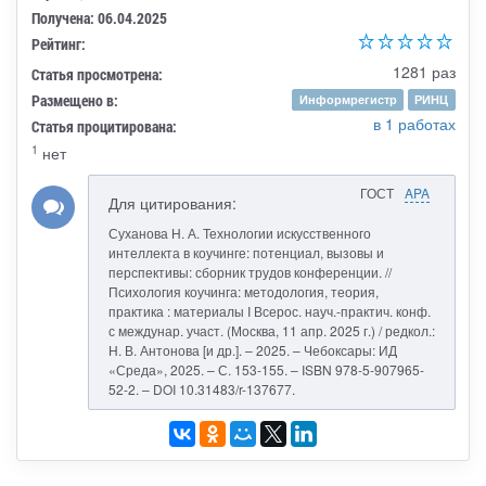
Получена: 06.04.2025
Рейтинг:
1281 раз
Статья просмотрена:
Размещено в:
Информрегистр
РИНЦ
в 1 работах
Статья процитирована:
1
нет
ГОСТ
APA
Для цитирования:
Суханова Н. А. Технологии искусственного
интеллекта в коучинге: потенциал, вызовы и
перспективы: сборник трудов конференции. //
Психология коучинга: методология, теория,
практика : материалы I Всерос. науч.-практич. конф.
с междунар. участ. (Москва, 11 апр. 2025 г.) / редкол.:
Н. В. Антонова [и др.]. – 2025. – Чебоксары: ИД
«Среда», 2025. – С. 153-155. – ISBN 978-5-907965-
52-2. – DOI 10.31483/r-137677.