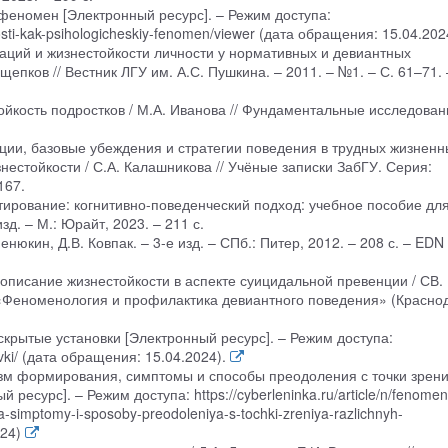
 феномен [Электронный ресурс]. – Режим доступа:
chnosti-kak-psihologicheskiy-fenomen/viewer (дата обращения: 15.04.202
ций и жизнестойкости личности у нормативных и девиантных
щепков // Вестник ЛГУ им. А.С. Пушкина. – 2011. – №1. – С. 61–71.
йкость подростков / М.А. Иванова // Фундаментальные исследован
ии, базовые убеждения и стратегии поведения в трудных жизненн
стойкости / С.А. Калашникова // Учёные записки ЗабГУ. Серия:
167.
тирование: когнитивно-поведенческий подход: учебное пособие дл
зд. – М.: Юрайт, 2023. – 211 с.
нюкин, Д.В. Ковпак. – 3-е изд. – СПб.: Питер, 2012. – 208 с. – EDN
описание жизнестойкости в аспекте суицидальной превенции / СВ.
«Феноменология и профилактика девиантного поведения» (Красно
скрытые установки [Электронный ресурс]. – Режим доступа:
ovki/ (дата обращения: 15.04.2024).
зм формирования, симптомы и способы преодоления с точки зрен
есурс]. – Режим доступа: https://cyberleninka.ru/article/n/fenomen
simptomy-i-sposoby-preodoleniya-s-tochki-zreniya-razlichnyh-
024)