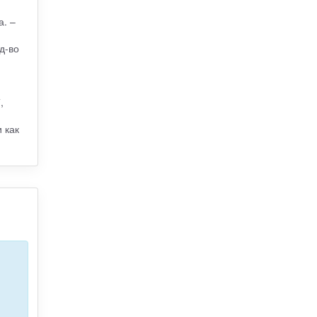
а. –
д-во
,
 как