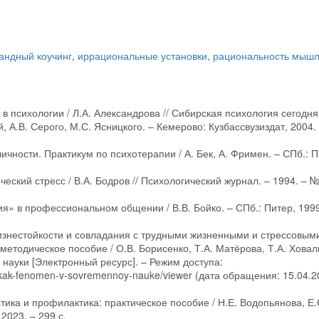
андный коучинг
,
иррациональные установки
,
рациональность мыш
в психологии / Л.А. Александрова // Сибирская психология сегодня:
й, А.В. Серого, М.С. Ясницкого. – Кемерово: Кузбассвузиздат, 2004. 
ичности. Практикум по психотерапии / А. Бек, А. Фримен. – СПб.: П
еский стресс / В.А. Бодров // Психологический журнал. – 1994. – №
я» в профессиональном общении / В.В. Бойко. – СПб.: Питер, 1999
изнестойкости и совладания с трудными жизненными и стрессовым
тодическое пособие / О.В. Борисенко, Т.А. Матёрова, Т.А. Ховал
науки [Электронный ресурс]. – Режим доступа:
iya-kak-fenomen-v-sovremennoy-nauke/viewer (дата обращения: 15.04.2
ика и профилактика: практическое пособие / Н.Е. Водопьянова, Е.
 2023. – 299 с.