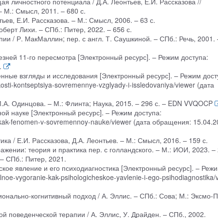
я личностного потенциала / Д.А. Леонтьев, Е.И. Рассказова //
 М.: Смысл, 2011. – 680 с.
ьев, Е.И. Рассказова. – М.: Смысл, 2006. – 63 с.
берт Лихи. – СПб.: Питер, 2022. – 656 с.
и / Р. МакМаллин; пер. с англ. Т. Саушкиной. – СПб.: Речь, 2001. 
зней 11-го пересмотра [Электронный ресурс]. – Режим доступа:
.
нные взгляды и исследования [Электронный ресурс]. – Режим дост
ykosti-kontseptsiya-sovremennye-vzglyady-i-issledovaniya/viewer (дата
.А. Одинцова. – М.: Флинта; Наука, 2015. – 296 с. – EDN VVQOCP
й науке [Электронный ресурс]. – Режим доступа:
iya-kak-fenomen-v-sovremennoy-nauke/viewer (дата обращения: 15.04.2
ка / Е.И. Рассказова, Д.А. Леонтьев. – М.: Смысл, 2016. – 159 с.
ажении: теория и практика пер. с голландского. – М.: ИОИ, 2023. – 
 – СПб.: Питер, 2021.
ское явление и его психодиагностика [Электронный ресурс]. – Реж
sialnoe-vygoranie-kak-psihologicheskoe-yavlenie-i-ego-psihodiagnostika/
онально-когнитивный подход / А. Эллис. – СПб.: Сова; М.: Эксмо-П
 поведенческой терапии / А. Эллис, У. Драйден. – СПб., 2002.