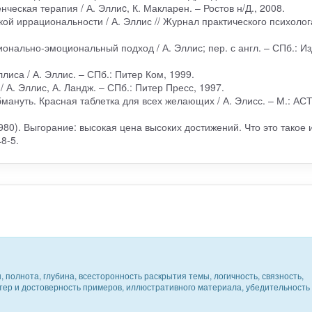
еская терапия / А. Эллиc, К. Макларен. – Ростов н/Д., 2008.
ой иррациональности / А. Эллис // Журнал практического психолог
онально-эмоциональный подход / А. Эллис; пер. с англ. – СПб.: Из
лиса / А. Эллис. – СПб.: Питер Ком, 1999.
/ А. Эллис, А. Ландж. – СПб.: Питер Пресс, 1997.
мануть. Красная таблетка для всех желающих / А. Элисс. – М.: АСТ
1980). Выгорание: высокая цена высоких достижений. Что это такое и
8-5.
 полнота, глубина, всесторонность раскрытия темы, логичность, связность,
ктер и достоверность примеров, иллюстративного материала, убедительность