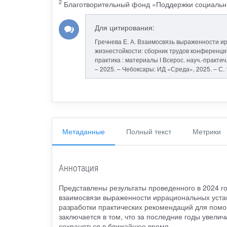
2
Благотворительный фонд «Поддержки социальны
Для цитирования:
Гречнева Е. А. Взаимосвязь выраженности и
жизнестойкости: сборник трудов конференции. 
практика : материалы I Всерос. науч.-практич. к
– 2025. – Чебоксары: ИД «Среда», 2025. – С. 
Метаданные
Полный текст
Метрики
Аннотация
Представлены результаты проведенного в 2024 г
взаимосвязи выраженности иррациональных устан
разработки практических рекомендаций для помо
заключается в том, что за последние годы увелич
сохраняться в ближайшее время.