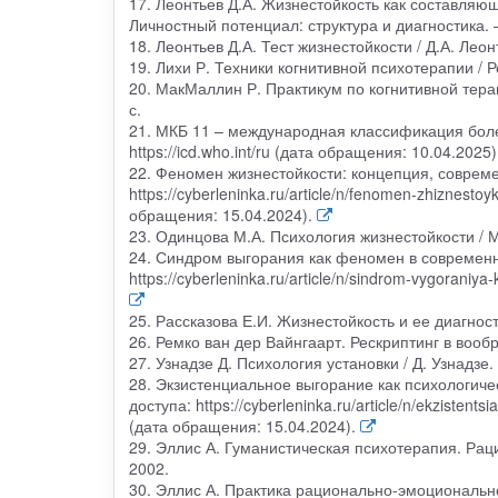
17. Леонтьев Д.А. Жизнестойкость как составляюща
Личностный потенциал: структура и диагностика. –
18. Леонтьев Д.А. Тест жизнестойкости / Д.А. Леонт
19. Лихи Р. Техники когнитивной психотерапии / Ро
20. МакМаллин Р. Практикум по когнитивной терапи
с.
21. МКБ 11 – международная классификация боле
https://icd.who.int/ru (дата обращения: 10.04.2025)
22. Феномен жизнестойкости: концепция, совреме
https://cyberleninka.ru/article/n/fenomen-zhiznesto
обращения: 15.04.2024).
23. Одинцова М.А. Психология жизнестойкости / М
24. Синдром выгорания как феномен в современно
https://cyberleninka.ru/article/n/sindrom-vygoran
25. Рассказова Е.И. Жизнестойкость и ее диагности
26. Ремко ван дер Вайнгаарт. Рескриптинг в вообр
27. Узнадзе Д. Психология установки / Д. Узнадзе.
28. Экзистенциальное выгорание как психологиче
доступа: https://cyberleninka.ru/article/n/ekzistent
(дата обращения: 15.04.2024).
29. Эллис А. Гуманистическая психотерапия. Раци
2002.
30. Эллис А. Практика рационально-эмоциональной