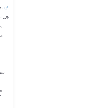
4).
 – EDN
ия. –
ых
я
дар,
ия
-