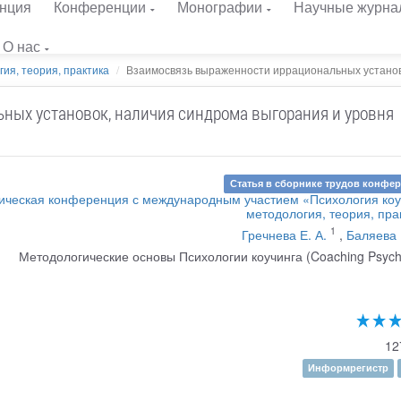
нция
Конференции
Монографии
Научные журна
О нас
гия, теория, практика
Взаимосвязь выраженности иррациональных установо
ых установок, наличия синдрома выгорания и уровня
Статья в сборнике трудов конфе
тическая конференция с международным участием «Психология коу
методология, теория, пра
1
Гречнева Е. А.
,
Баляева 
Методологические основы Психологии коучинга (Coaching Psych
12
Информрегистр