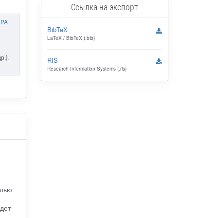
Ссылка на экспорт
APA
BibTeX
LaTeX / BibTeX (.bib)
р.].
RIS
Research Information Systems (.ris)
елью
удет