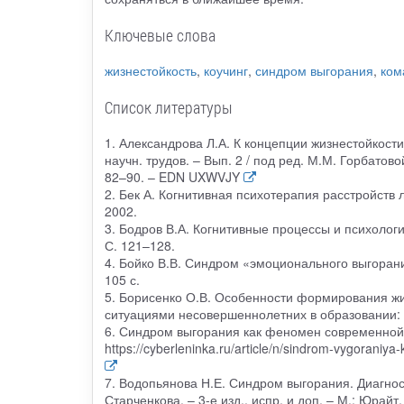
Ключевые слова
жизнестойкость
,
коучинг
,
синдром выгорания
,
ком
Список литературы
1. Александрова Л.А. К концепции жизнестойкости 
научн. трудов. – Вып. 2 / под ред. М.М. Горбатово
82–90. – EDN UXWVJY
2. Бек А. Когнитивная психотерапия расстройств л
2002.
3. Бодров В.А. Когнитивные процессы и психологич
С. 121–128.
4. Бойко В.В. Синдром «эмоционального выгорани
105 с.
5. Борисенко О.В. Особенности формирования ж
ситуациями несовершеннолетних в образовании: ме
6. Синдром выгорания как феномен современной 
https://cyberleninka.ru/article/n/sindrom-vygoran
7. Водопьянова Н.Е. Синдром выгорания. Диагност
Старченкова. – 3-е изд., испр. и доп. – М.: Юрайт,