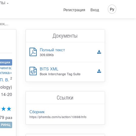
лы
Ру
Регистрация
Вход
к,...
Документы
Полный текст
309.69Kb
ренции
чинга:
BITS XML
ктика»
Book Interchange Tag Suite
2
П. В.
ology)
14-20
Ссылки
Сборник
79 раз
https://phsreda.com/ru/action/10698/info
РИНЦ