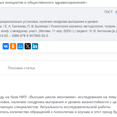
х инициатив и общественного здравоохранения»
ГОСТ
ррациональных установок, наличия синдрома выгорания и уровня
/ Е. А. Гречнева, П. В. Баляева // Психология коучинга: методология, теория,
онф. с междунар. участ. (Москва, 11 апр. 2025 г.) / редкол.: Н. В. Антонова [и д
14-20. – ISBN 978-5-907965-52-2.
Похожие статьи
оду на базе НИУ «Высшая школа экономики» исследования на тему
овок, наличию синдрома выгорания и уровню жизнестойкости с ц
гающих специалистов. Актуальность исследовательской работы
илось количество обращений к психологам и коучам и этот тренд б