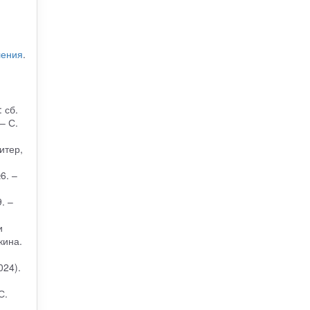
ления
.
 сб.
– С.
итер,
6. –
. –
и
кина.
024).
С.