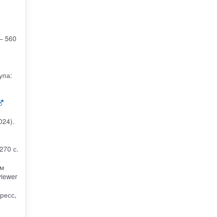
– 560
упа:
024).
270 с.
им
viewer
ресс,