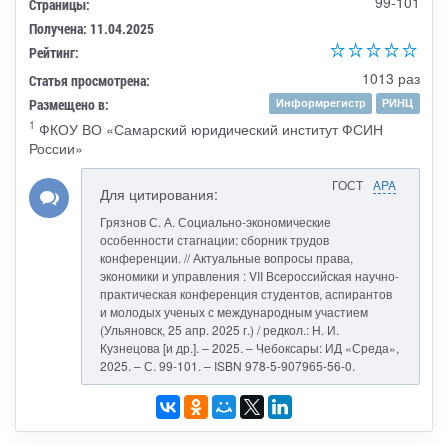
99-101
Страницы:
Получена: 11.04.2025
Рейтинг:
1013 раз
Статья просмотрена:
Размещено в:
Информрегистр
РИНЦ
1
ФКОУ ВО «Самарский юридический институт ФСИН
России»
ГОСТ
APA
Для цитирования:
Грязнов С. А. Социально-экономические
особенности стагнации: сборник трудов
конференции. // Актуальные вопросы права,
экономики и управления : VII Всероссийская научно-
практическая конференция студентов, аспирантов
и молодых ученых с международным участием
(Ульяновск, 25 апр. 2025 г.) / редкол.: Н. И.
Кузнецова [и др.]. – 2025. – Чебоксары: ИД «Среда»,
2025. – С. 99-101. – ISBN 978-5-907965-56-0.