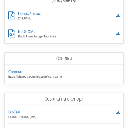
Документы
Полный текст
241.61Kb
BITS XML
Book Interchange Tag Suite
Ссылки
Сборник
https://phsreda.com/ru/action/10712/info
Ссылка на экспорт
BibTeX
LaTeX / BibTeX (.bib)