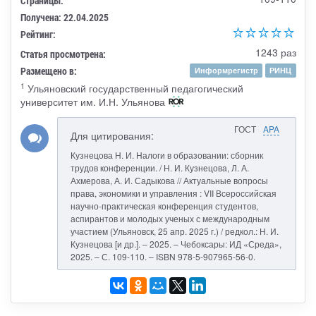
Страницы:
Получена: 22.04.2025
Рейтинг:
1243 раз
Статья просмотрена:
Размещено в:
Информрегистр
РИНЦ
1
Ульяновский государственный педагогический
университет им. И.Н. Ульянова
ГОСТ
APA
Для цитирования:
Кузнецова Н. И. Налоги в образовании: сборник
трудов конференции. / Н. И. Кузнецова, Л. А.
Ахмерова, А. И. Садыкова // Актуальные вопросы
права, экономики и управления : VII Всероссийская
научно-практическая конференция студентов,
аспирантов и молодых ученых с международным
участием (Ульяновск, 25 апр. 2025 г.) / редкол.: Н. И.
Кузнецова [и др.]. – 2025. – Чебоксары: ИД «Среда»,
2025. – С. 109-110. – ISBN 978-5-907965-56-0.