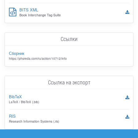
BITS XML
Book Interchange Tag Suite
Ссылки
Сборник
https://phsreda.com/ru/action/10712/info
Ссылка на экспорт
BibTeX
LaTeX / BibTeX (.bib)
RIS
Research Information Systems (.ris)