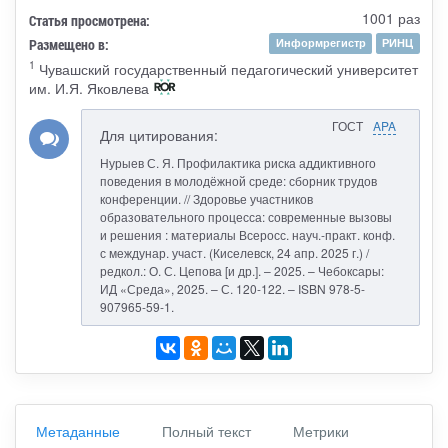
1001 раз
Статья просмотрена:
Размещено в:
Информрегистр
РИНЦ
1
Чувашский государственный педагогический университет
им. И.Я. Яковлева
ГОСТ
APA
Для цитирования:
Нурыев С. Я. Профилактика риска аддиктивного
поведения в молодёжной среде: сборник трудов
конференции. // Здоровье участников
образовательного процесса: современные вызовы
и решения : материалы Всеросс. науч.-практ. конф.
с междунар. участ. (Киселевск, 24 апр. 2025 г.) /
редкол.: О. С. Цепова [и др.]. – 2025. – Чебоксары:
ИД «Среда», 2025. – С. 120-122. – ISBN 978-5-
907965-59-1.
Метаданные
Полный текст
Метрики