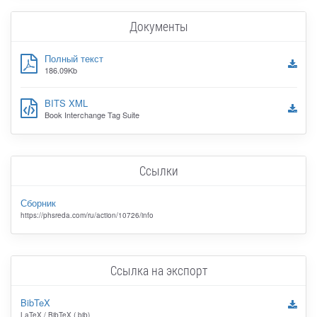
Документы
Полный текст
186.09Kb
BITS XML
Book Interchange Tag Suite
Ссылки
Сборник
https://phsreda.com/ru/action/10726/info
Ссылка на экспорт
BibTeX
LaTeX / BibTeX (.bib)