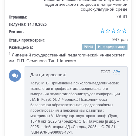
педагогического процесса в напряженной
социокультурной среде
79-81
Страницы:
Получена: 14.10.2025
Рейтинг:
947 раз
Статья просмотрена:
Размещено в:
РИНЦ
Информрегистр
1
Липецкий государственный педагогический университет
им. П.П. Семенова-Тян-Шанского
ГОСТ
APA
Для цитирования:
Козуб М. В. Применение психолого-педагогических
технологий в профилактике эмоционального
выгорания педагогов: сборник трудов конференции.
/ М. В. Козуб, Я. И. Черных // Психологически
безопасная образовательная среда: проблемы
проектирования и перспективы развития :
материалы VII Междунар. науч.-практ. конф. (Тула,
15-16 окт. 2025 г.) / редкол.: С. В. Пазухина [и др.]. –
2025. – Чебоксары: ИД «Среда», 2025. – С. 79-81. –
ISBN 978-5-908083-17-1.