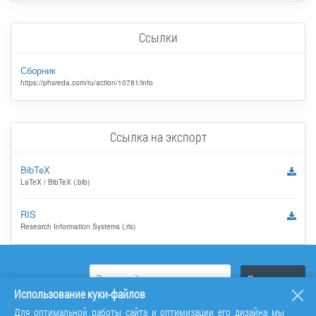
Ссылки
Сборник
https://phsreda.com/ru/action/10781/info
Ссылка на экспорт
BibTeX
LaTeX / BibTeX (.bib)
RIS
Research Information Systems (.ris)
Использование куки-файлов
Для оптимальной работы сайта и оптимизации его дизайна мы