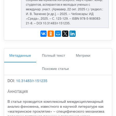
студентов, аспирантов и молодых ученых с
междунар. участ. (Армавир, 22 окт. 2025 г.) / редкол.:
И. В. Ткаченко [и др.]. – 2025. – Чебоксары: ИД
«Среда», 2025. – С. 123-129. – ISBN 978-5-908083-
21-8. – DOI 10.31483/r-151235.
Метаданные
Полный текст
Метрики
Похожие статьи
DOI:
10.31483/r-151235
Аннотация
В статье проводится комплексный междисциплинарный
анализ феномена, известного в научной литературе как
«материнское проклятие» – специфического механизма