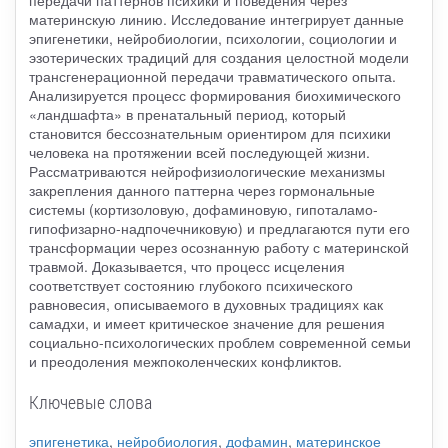
передачи паттернов психики и поведения через
материнскую линию. Исследование интегрирует данные
эпигенетики, нейробиологии, психологии, социологии и
эзотерических традиций для создания целостной модели
трансгенерационной передачи травматического опыта.
Анализируется процесс формирования биохимического
«ландшафта» в пренатальный период, который
становится бессознательным ориентиром для психики
человека на протяжении всей последующей жизни.
Рассматриваются нейрофизиологические механизмы
закрепления данного паттерна через гормональные
системы (кортизоловую, дофаминовую, гипоталамо-
гипофизарно-надпочечниковую) и предлагаются пути его
трансформации через осознанную работу с материнской
травмой. Доказывается, что процесс исцеления
соответствует состоянию глубокого психического
равновесия, описываемого в духовных традициях как
самадхи, и имеет критическое значение для решения
социально-психологических проблем современной семьи
и преодоления межпоколенческих конфликтов.
Ключевые слова
эпигенетика
,
нейробиология
,
дофамин
,
материнское