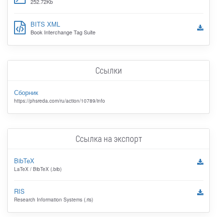
252.72Kb
BITS XML
Book Interchange Tag Suite
Ссылки
Сборник
https://phsreda.com/ru/action/10789/info
Ссылка на экспорт
BibTeX
LaTeX / BibTeX (.bib)
RIS
Research Information Systems (.ris)