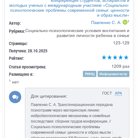
молодых ученых с международным участием «Социально-
психологические проблемы современной семьи: ценности
и образ мысли»
1
Павленко С. А.
Автор:
Социально-психологические условия воспитания и
Рубрика:
развития личности ребенка в семье
123-129
Страницы:
Получена: 28.10.2025
Рейтинг:
1209 раз
Статья просмотрена:
Размещено в:
РИНЦ
Информрегистр
1
нет
ГОСТ
APA
Для цитирования:
Павленко С. А. Трансгенерационная передача
психотравм через материнскую линию:
нейробиологические механизмы и семейные
последствия: сборник трудов конференции. //
Социально-психологические проблемы
современной семьи: ценности и образ мысли :
сборник материалов XIII Всеросс. науч.-практ. конф.