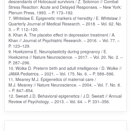
descendants of Holocaust survivors / Z. Solomon // Combat
Stress Reaction: Acute and Delayed Responses. – New York:
Plenum Press, 1993. – P. 173–192.
7. Whitelaw E. Epigenetic markers of heredity / E. Whitelaw //
Quarterly Journal of Medical Research. – 2018. – Vol. 62. No.
3. – P. 112–120.
8. Khan A. The placebo effect in depression treatment / A.
Khan // Journal of Psychiatric Research. – 2016. – Vol. 77. –
P. 123–129.
9. Hoekzema E. Neuroplasticity during pregnancy / E.
Hoekzema // Nature Neuroscience. – 2017. – Vol. 20. No. 2. –
P. 287–296.
10. Wolke D. Preterm birth and adult intelligence / D. Wolke //
JAMA Pediatrics. – 2021. – Vol. 175. No. 6. – P. 589–596.
11. Meaney M.J. Epigenetics of maternal care /
M.J. Meaney // Nature Neuroscience. – 2004. – Vol. 7. No. 8.
– P. 847–854.
12. Sweatt J.D. Behavioral epigenetics / J.D. Sweatt // Annual
Review of Psychology. – 2013. – Vol. 64. – P. 331–356.