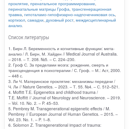
проклятие
,
пренатальное программирование
,
перинатальные матрицы Грофа
,
трансгенерационная
травма
,
гипоталамо-гипофизарно-надпочечниковая ось
,
кортизол
,
самадхи
,
духовный рост
,
междисциплинарный
анализ
.
Список литературы
1. Бирн Л. Беременность и когнитивные функции: мета-
анализ / Л. Бирн, М. Хайден // Medical Journal of Australia.
– 2018. – Т. 208. №5. – С. 224–230.
2. Гроф С. За пределами мозга: рождение, смерть и
трансценденция в психотерапии / С. Гроф. – М.: Аст, 2000.
– 448 с.
3. Ли Ч. Материнское проклятие: механизмы передачи /
Ч. Ли // Nature Genetics. – 2023. – Т. 55. №4. – С. 512–521.
4. Moffitt T.E. Epigenetics and childhood trauma /
T.E. Moffitt // Journal of Neurology and Neuroscience. – 2019.
– Vol. 10. No. 2. – P. 45–53.
5. Pembrey M. Transgenerational epigenetic effects / M.
Pembrey // European Journal of Human Genetics. – 2015. –
Vol. 23. No. 1. – P. 1–8.
6. Solomon Z. Transgenerational impact of trauma: