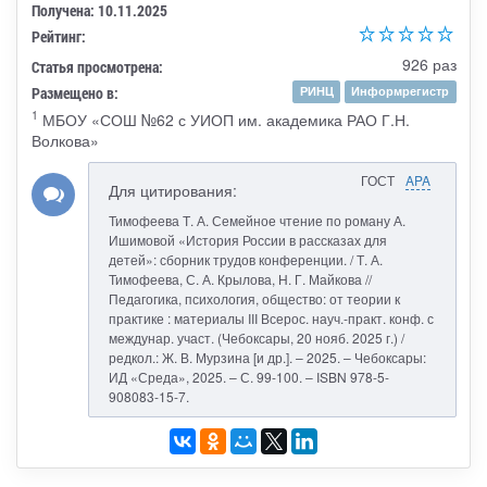
Получена: 10.11.2025
Рейтинг:
926 раз
Статья просмотрена:
Размещено в:
РИНЦ
Информрегистр
1
МБОУ «СОШ №62 с УИОП им. академика РАО Г.Н.
Волкова»
ГОСТ
APA
Для цитирования:
Тимофеева Т. А. Семейное чтение по роману А.
Ишимовой «История России в рассказах для
детей»: сборник трудов конференции. / Т. А.
Тимофеева, С. А. Крылова, Н. Г. Майкова //
Педагогика, психология, общество: от теории к
практике : материалы III Всерос. науч.-практ. конф. с
междунар. участ. (Чебоксары, 20 нояб. 2025 г.) /
редкол.: Ж. В. Мурзина [и др.]. – 2025. – Чебоксары:
ИД «Среда», 2025. – С. 99-100. – ISBN 978-5-
908083-15-7.