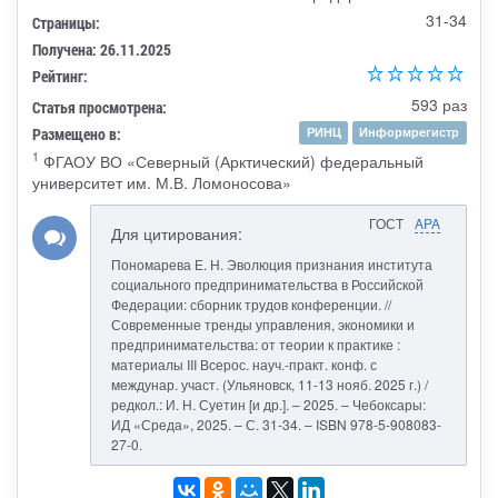
31-34
Страницы:
Получена: 26.11.2025
Рейтинг:
593 раз
Статья просмотрена:
Размещено в:
РИНЦ
Информрегистр
1
ФГАОУ ВО «Северный (Арктический) федеральный
университет им. М.В. Ломоносова»
ГОСТ
APA
Для цитирования:
Пономарева Е. Н. Эволюция признания института
социального предпринимательства в Российской
Федерации: сборник трудов конференции. //
Современные тренды управления, экономики и
предпринимательства: от теории к практике :
материалы III Всерос. науч.-практ. конф. с
междунар. участ. (Ульяновск, 11-13 нояб. 2025 г.) /
редкол.: И. Н. Суетин [и др.]. – 2025. – Чебоксары:
ИД «Среда», 2025. – С. 31-34. – ISBN 978-5-908083-
27-0.