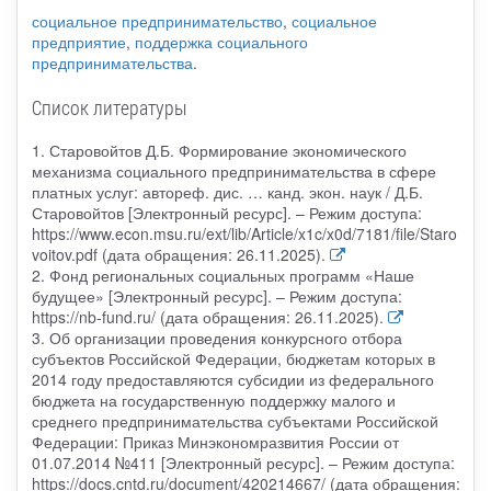
социальное предпринимательство
,
социальное
предприятие
,
поддержка социального
предпринимательства
.
Список литературы
1. Старовойтов Д.Б. Формирование экономического
механизма социального предпринимательства в сфере
платных услуг: автореф. дис. … канд. экон. наук / Д.Б.
Старовойтов [Электронный ресурс]. – Режим доступа:
https://www.econ.msu.ru/ext/lib/Article/x1c/x0d/7181/file/Staro
voitov.pdf (дата обращения: 26.11.2025).
2. Фонд региональных социальных программ «Наше
будущее» [Электронный ресурс]. – Режим доступа:
https://nb-fund.ru/ (дата обращения: 26.11.2025).
3. Об организации проведения конкурсного отбора
субъектов Российской Федерации, бюджетам которых в
2014 году предоставляются субсидии из федерального
бюджета на государственную поддержку малого и
среднего предпринимательства субъектами Российской
Федерации: Приказ Минэкономразвития России от
01.07.2014 №411 [Электронный ресурс]. – Режим доступа:
https://docs.cntd.ru/document/420214667/ (дата обращения: