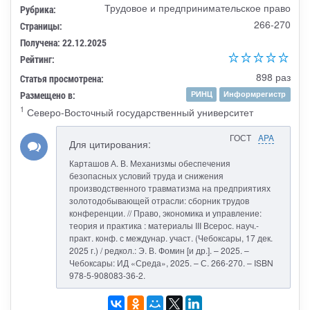
Трудовое и предпринимательское право
Рубрика:
266-270
Страницы:
Получена: 22.12.2025
Рейтинг:
898 раз
Статья просмотрена:
Размещено в:
РИНЦ
Информрегистр
1
Северо-Восточный государственный университет
ГОСТ
APA
Для цитирования:
Карташов А. В. Механизмы обеспечения
безопасных условий труда и снижения
производственного травматизма на предприятиях
золотодобывающей отрасли: сборник трудов
конференции. // Право, экономика и управление:
теория и практика : материалы III Всерос. науч.-
практ. конф. с междунар. участ. (Чебоксары, 17 дек.
2025 г.) / редкол.: Э. В. Фомин [и др.]. – 2025. –
Чебоксары: ИД «Среда», 2025. – С. 266-270. – ISBN
978-5-908083-36-2.