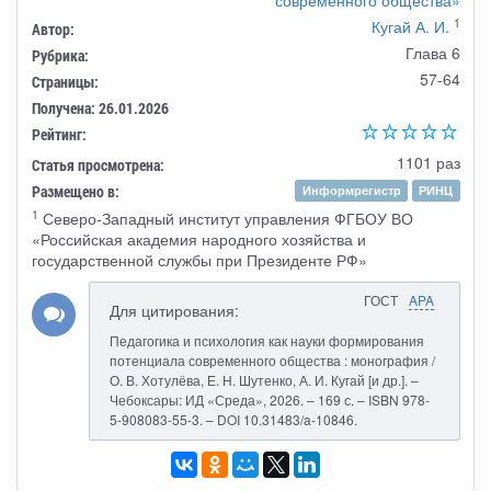
1
Кугай А. И.
Автор:
Глава 6
Рубрика:
57-64
Страницы:
Получена: 26.01.2026
Рейтинг:
1101 раз
Статья просмотрена:
Размещено в:
Информрегистр
РИНЦ
1
Северо-Западный институт управления ФГБОУ ВО
«Российская академия народного хозяйства и
государственной службы при Президенте РФ»
ГОСТ
APA
Для цитирования:
Педагогика и психология как науки формирования
потенциала современного общества : монография /
О. В. Хотулёва, Е. Н. Шутенко, А. И. Кугай [и др.]. –
Чебоксары: ИД «Среда», 2026. – 169 с. – ISBN 978-
5-908083-55-3. – DOI 10.31483/a-10846.