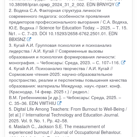
10.38098/ipran.opwp_2024_31_2_002. EDN BRNYQY
2. Водяха С.А. Факторная структура личности
современного педагога: особенности проявления
предикторов профессионального выгорания / С.А. Водяха,
Ю.Е. Водяха // Science for Education Today. – 2025. – Т. 15.
№1. – С. 7–23. DOI 10.15293/2658-6762.2501.01. EDN
BBXSNZ
3. Кугай А.И. Групповая психология и психоанализ
лидерства / А.И. Кугай // Современные вызовы
образования и психология формирования личности:
монография. – Чебоксары: Среда, 2023. – С. 107–116.
4. Кугай А.И. Психоанализ творчества / А.И. Кугай //
Сормовские чтения-2025: научно-образовательное
пространство, реалии и перспективы повышения качества
образования: материалы Междунар. науч.-практ. конф.
(Краснодар, 14 февр. 2025 г.) / редкол.:
В.М. Гребенникова [и др.]. – Чебоксары: Среда, 2025. –
С. 35–36. EDN VWTHIU
5. Digital Life Among Teachers: From Burnout to Well-Being /
[et al.] // International Technology and Education Journal.
2025. Vol. 9. No. 1. Pp. 42–58.
6. Maslach C., Jackson S.E. The measurement of
experienced burnout // Journal of Occupational Behaviour.