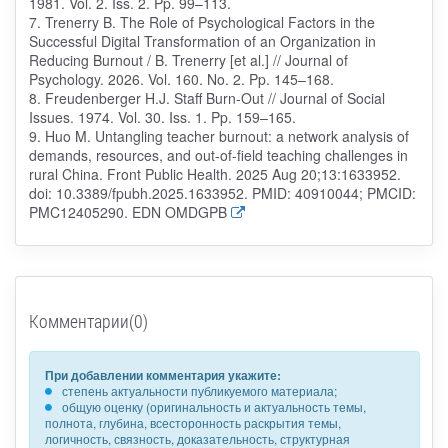
1981. Vol. 2. Iss. 2. Pp. 99–113.
7. Trenerry B. The Role of Psychological Factors in the
Successful Digital Transformation of an Organization in
Reducing Burnout / B. Trenerry [et al.] // Journal of
Psychology. 2026. Vol. 160. No. 2. Pp. 145–168.
8. Freudenberger H.J. Staff Burn-Out // Journal of Social
Issues. 1974. Vol. 30. Iss. 1. Pp. 159–165.
9. Huo M. Untangling teacher burnout: a network analysis of
demands, resources, and out-of-field teaching challenges in
rural China. Front Public Health. 2025 Aug 20;13:1633952.
doi: 10.3389/fpubh.2025.1633952. PMID: 40910044; PMCID:
PMC12405290. EDN OMDGPB
Комментарии(0)
При добавлении комментария укажите:
степень актуальности публикуемого материала;
общую оценку (оригинальность и актуальность темы,
полнота, глубина, всесторонность раскрытия темы,
логичность, связность, доказательность, структурная