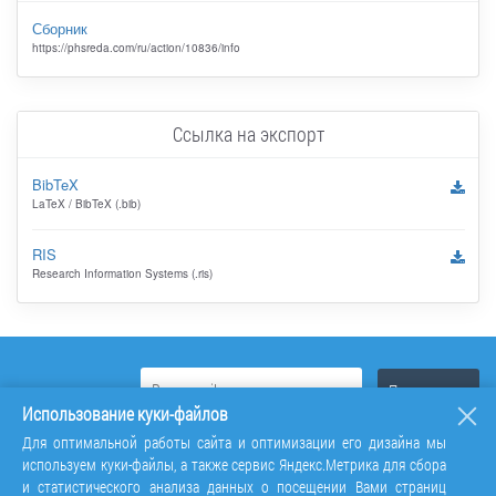
Сборник
https://phsreda.com/ru/action/10836/info
Ссылка на экспорт
BibTeX
LaTeX / BibTeX (.bib)
RIS
Research Information Systems (.ris)
Использование куки-файлов
Для оптимальной работы сайта и оптимизации его дизайна мы
используем куки-файлы, а также сервис Яндекс.Метрика для сбора
и статистического анализа данных о посещении Вами страниц