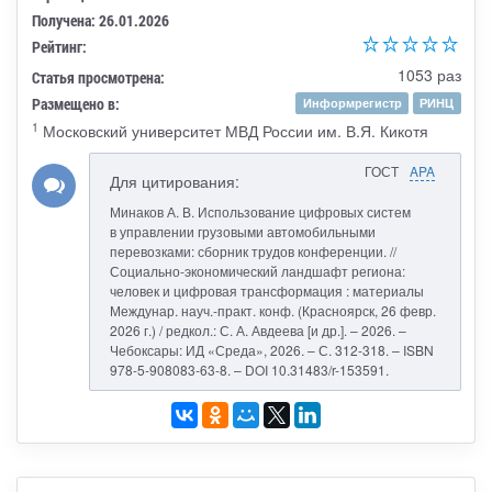
Получена: 26.01.2026
Рейтинг:
1053 раз
Статья просмотрена:
Размещено в:
Информрегистр
РИНЦ
1
Московский университет МВД России им. В.Я. Кикотя
ГОСТ
APA
Для цитирования:
Минаков А. В. Использование цифровых систем
в управлении грузовыми автомобильными
перевозками: сборник трудов конференции. //
Социально-экономический ландшафт региона:
человек и цифровая трансформация : материалы
Междунар. науч.-практ. конф. (Красноярск, 26 февр.
2026 г.) / редкол.: С. А. Авдеева [и др.]. – 2026. –
Чебоксары: ИД «Среда», 2026. – С. 312-318. – ISBN
978-5-908083-63-8. – DOI 10.31483/r-153591.