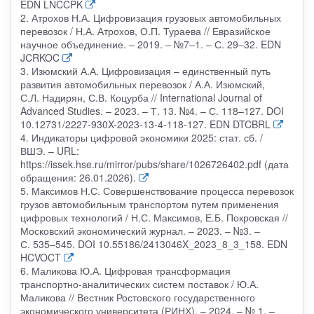
EDN LNCCPK
2. Атрохов Н.А. Цифровизация грузовых автомобильных
перевозок / Н.А. Атрохов, О.П. Тураева // Евразийское
научное объединение. – 2019. – №7–1. – С. 29–32. EDN
JCRKOC
3. Изюмский А.А. Цифровизация – единственный путь
развития автомобильных перевозок / А.А. Изюмский,
С.Л. Надирян, С.В. Коцурба // International Journal of
Advanced Studies. – 2023. – Т. 13. №4. – С. 118–127. DOI
10.12731/2227-930X-2023-13-4-118-127. EDN DTCBRL
4. Индикаторы цифровой экономики 2025: стат. сб. /
ВШЭ. – URL:
https://issek.hse.ru/mirror/pubs/share/1026726402.pdf (дата
обращения: 26.01.2026).
5. Максимов Н.С. Совершенствование процесса перевозок
грузов автомобильным транспортом путем применения
цифровых технологий / Н.С. Максимов, Е.Б. Покровская //
Московский экономический журнал. – 2023. – №3. –
С. 535–545. DOI 10.55186/2413046X_2023_8_3_158. EDN
HCVOCT
6. Маликова Ю.А. Цифровая трансформация
транспортно-аналитических систем поставок / Ю.А.
Маликова // Вестник Ростовского государственного
экономического университета (РИНХ). – 2024. – № 1. –