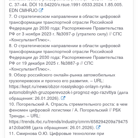
С. 37–44. DOI 10.54220/v.rsue.1991-0533.2024.1.85.005.
EDN CMHRJO
7. О стратегическом направлении в области цифровой
трансформации транспортной отрасли Российской
Федерации до 2030 года: Распоряжение Правительства
РФ от 3 ноября 2023 г. №3097-р (утратило силу) // СПС
«КонсультантПлюс».
8. О стратегическом направлении в области цифровой
трансформации транспортной отрасли Российской
Федерации до 2030 года: Распоряжение Правительства
РФ от 19 декабря 2025 г. №3887-р // СПС
«КонсультантПлюс».
9. Обзор российского онлайн-рынка автомобильных
грузоперевозок и прогноз его развития. – URL:
https://kept.ru/news/obzor-rossiyskogo-onlayn-rynka-
avtomobilnykh-gruzoperevozok-i-prognoz-ego-razvitiya (дата
обращения: 26.01.2026).
10. Погорельский А. Отрасль стремительного роста: в чем
феномен цифровой логистики / А. Погорельский // РБК
Тренды. – URL:
https://trends.rbc.ru/trends/industry/cmrm/658294209a79475
a12cba098 (дата обращения: 26.01.2026).
11. Смирнова О.Ю. Цифровые технологии при