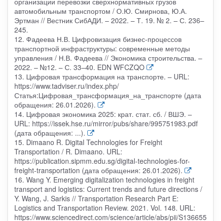
организации перевозки сверхнормативных грузов
автомобильным транспортом / О.Ю. Смирнова, Ю.А.
Эртман // Вестник СибАДИ. – 2022. – Т. 19. № 2. – С. 236–
245.
12. Фадеева Н.В. Цифровизация бизнес-процессов
транспортной инфраструктуры: современные методы
управления / Н.В. Фадеева // Экономика строительства. –
2022. – №12. – С. 33–40. EDN WFCZQO
13. Цифровая трансформация на транспорте. – URL:
https://www.tadviser.ru/index.php/
Статья:Цифровая_трансформация_на_транспорте (дата
обращения: 26.01.2026).
14. Цифровая экономика 2025: крат. стат. сб. / ВШЭ. –
URL: https://issek.hse.ru/mirror/pubs/share/995751983.pdf
(дата обращения: ...).
15. Dimaano R. Digital Technologies for Freight
Transportation / R. Dimaano. URL:
https://publication.sipmm.edu.sg/digital-technologies-for-
freight-transportation (дата обращения: 26.01.2026).
16. Wang Y. Emerging digitalization technologies in freight
transport and logistics: Current trends and future directions /
Y. Wang, J. Sarkis // Transportation Research Part E:
Logistics and Transportation Review. 2021. Vol. 148. URL:
https://www.sciencedirect.com/science/article/abs/pii/S136655