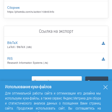
Сборник
https://phsreda.com/ru/action/10845/info
Ссылка на экспорт
BibTeX
LaTeX / BibTeX (.bib)
RIS
Research Information Systems (.ris)
Использование куки-файлов
Для оптимальной работы сайта и оптимизации его дизайна мы
используем куки-файлы, а также сервис Яндекс.Метрика для сбора
и статистического анализа данных о посещении Вами страниц
сайта. Продолжая использовать сайт, Вы соглашаетесь на