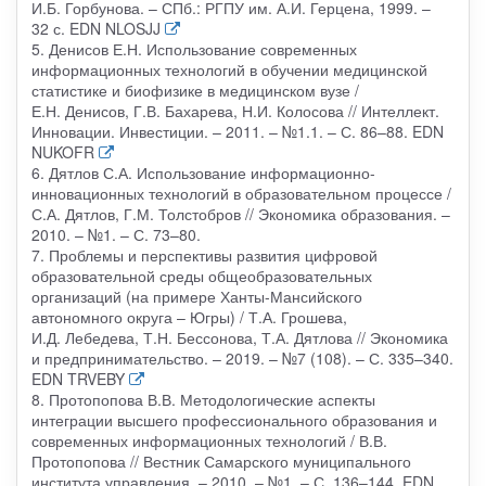
И.Б. Горбунова. – СПб.: РГПУ им. А.И. Герцена, 1999. –
32 с. EDN NLOSJJ
5. Денисов Е.Н. Использование современных
информационных технологий в обучении медицинской
статистике и биофизике в медицинском вузе /
Е.Н. Денисов, Г.В. Бахарева, Н.И. Колосова // Интеллект.
Инновации. Инвестиции. – 2011. – №1.1. – С. 86–88. EDN
NUKOFR
6. Дятлов С.А. Использование информационно-
инновационных технологий в образовательном процессе /
С.А. Дятлов, Г.М. Толстобров // Экономика образования. –
2010. – №1. – С. 73–80.
7. Проблемы и перспективы развития цифровой
образовательной среды общеобразовательных
организаций (на примере Ханты-Мансийского
автономного округа – Югры) / Т.А. Грошева,
И.Д. Лебедева, Т.Н. Бессонова, Т.А. Дятлова // Экономика
и предпринимательство. – 2019. – №7 (108). – С. 335–340.
EDN TRVEBY
8. Протопопова В.В. Методологические аспекты
интеграции высшего профессионального образования и
современных информационных технологий / В.В.
Протопопова // Вестник Самарского муниципального
института управления. – 2010. – №1. – С. 136–144. EDN