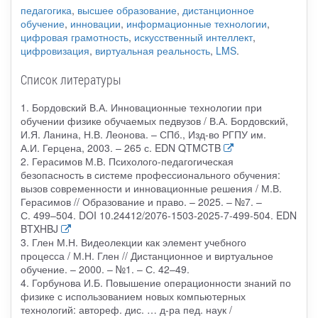
педагогика
,
высшее образование
,
дистанционное
обучение
,
инновации
,
информационные технологии
,
цифровая грамотность
,
искусственный интеллект
,
цифровизация
,
виртуальная реальность
,
LMS
.
Список литературы
1. Бордовский В.А. Инновационные технологии при
обучении физике обучаемых педвузов / В.А. Бордовский,
И.Я. Ланина, Н.В. Леонова. – СПб., Изд-во РГПУ им.
А.И. Герцена, 2003. – 265 с. EDN QTMCTB
2. Герасимов М.В. Психолого-педагогическая
безопасность в системе профессионального обучения:
вызов современности и инновационные решения / М.В.
Герасимов // Образование и право. – 2025. – №7. –
С. 499–504. DOI 10.24412/2076-1503-2025-7-499-504. EDN
BTXHBJ
3. Глен М.Н. Видеолекции как элемент учебного
процесса / М.Н. Глен // Дистанционное и виртуальное
обучение. – 2000. – №1. – С. 42–49.
4. Горбунова И.Б. Повышение операционности знаний по
физике с использованием новых компьютерных
технологий: автореф. дис. … д-ра пед. наук /