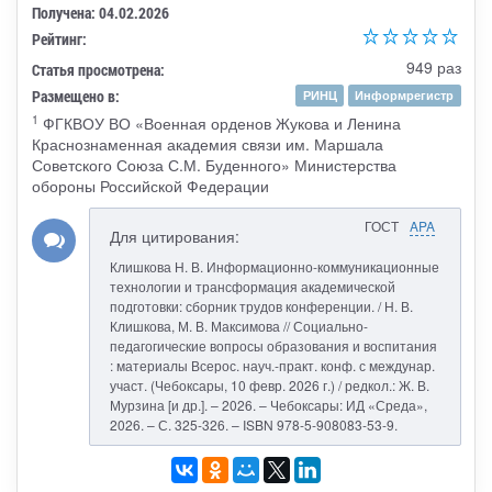
Получена: 04.02.2026
Рейтинг:
949 раз
Статья просмотрена:
Размещено в:
РИНЦ
Информрегистр
1
ФГКВОУ ВО «Военная орденов Жукова и Ленина
Краснознаменная академия связи им. Маршала
Советского Союза С.М. Буденного» Министерства
обороны Российской Федерации
ГОСТ
APA
Для цитирования:
Клишкова Н. В. Информационно-коммуникационные
технологии и трансформация академической
подготовки: сборник трудов конференции. / Н. В.
Клишкова, М. В. Максимова // Социально-
педагогические вопросы образования и воспитания
: материалы Всерос. науч.-практ. конф. с междунар.
участ. (Чебоксары, 10 февр. 2026 г.) / редкол.: Ж. В.
Мурзина [и др.]. – 2026. – Чебоксары: ИД «Среда»,
2026. – С. 325-326. – ISBN 978-5-908083-53-9.