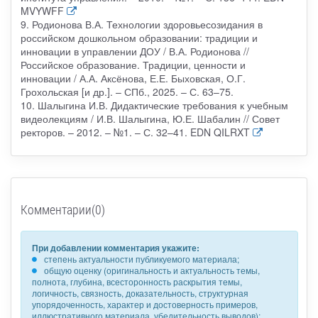
MVYWFF
9. Родионова В.А. Технологии здоровьесозидания в
российском дошкольном образовании: традиции и
инновации в управлении ДОУ / В.А. Родионова //
Российское образование. Традиции, ценности и
инновации / А.А. Аксёнова, Е.Е. Быховская, О.Г.
Грохольская [и др.]. – СПб., 2025. – С. 63–75.
10. Шалыгина И.В. Дидактические требования к учебным
видеолекциям / И.В. Шалыгина, Ю.Е. Шабалин // Совет
ректоров. – 2012. – №1. – С. 32–41. EDN QILRXT
Комментарии(0)
При добавлении комментария укажите:
степень актуальности публикуемого материала;
общую оценку (оригинальность и актуальность темы,
полнота, глубина, всесторонность раскрытия темы,
логичность, связность, доказательность, структурная
упорядоченность, характер и достоверность примеров,
иллюстративного материала, убедительность выводов);