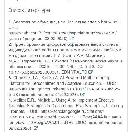
Список литературы
1. Адаптивное обучение, или Несколько слов о Knewton. –
URL:
https://habr.com/ru/companies/newprolab/articles/244539/
(дата обращения: 03.02.2026).
2. Проектирование цифровой образовательной системы
индивидуальной работы над математическими ошибками
младших школьников / Е.И. Исаев, А.А. Марголис,
М.А. Сафронова, В.Л. Соколов // Психологическая наука и
образование. – 2025. – Т. 30. №6. – С. 5–20. DOI
10.17759/pse.2025300601. EDN YRXLPD
3. Chudziak J.A., Kostka A. AI-Powered Math Tutoring:
Platform for Personalized and Adaptive Education. – URL:
https://link.springer.com/chapter/10.1007/978-3-031-98465-
5_58 (дата обращения: 01.02.2026).
4. Mollick E.R., Mollick L. Using AI to Implement Effective
Teaching Strategies in Classrooms: Five Strategies, Including
Prompts. – URL: https://scholar.google.ru/citations?
view_op=view_citation&hl=ru&user=_13RevgAAAAJ&citation_
for_view=_13RevgAAAAJ:1sJd4Hv_s6UC (дата обращения:
02.02.2026).