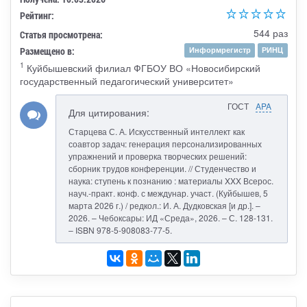
Рейтинг:
544 раз
Статья просмотрена:
Размещено в:
Информрегистр
РИНЦ
1
Куйбышевский филиал ФГБОУ ВО «Новосибирский
государственный педагогический университет»
ГОСТ
APA
Для цитирования:
Старцева С. А. Искусственный интеллект как
соавтор задач: генерация персонализированных
упражнений и проверка творческих решений:
сборник трудов конференции. // Студенчество и
наука: ступень к познанию : материалы XXX Всерос.
науч.-практ. конф. с междунар. участ. (Куйбышев, 5
марта 2026 г.) / редкол.: И. А. Дудковская [и др.]. –
2026. – Чебоксары: ИД «Среда», 2026. – С. 128-131.
– ISBN 978-5-908083-77-5.