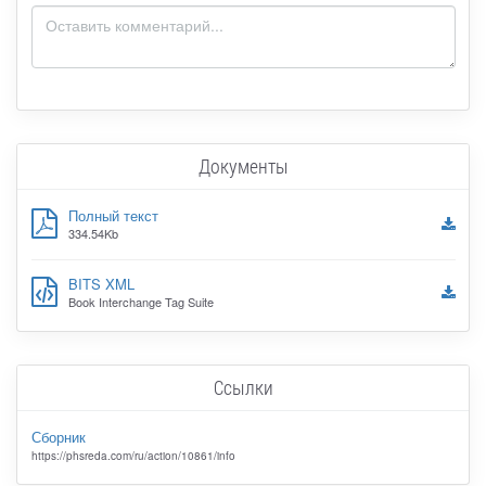
Документы
Полный текст
334.54Kb
BITS XML
Book Interchange Tag Suite
Ссылки
Сборник
https://phsreda.com/ru/action/10861/info