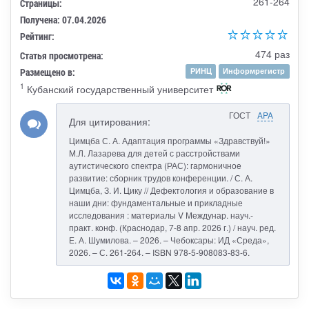
261-264
Страницы:
Получена: 07.04.2026
Рейтинг:
474 раз
Статья просмотрена:
Размещено в:
РИНЦ
Информрегистр
1
Кубанский государственный университет
ГОСТ
APA
Для цитирования:
Цимцба С. А. Адаптация программы «Здравствуй!»
М.Л. Лазарева для детей с расстройствами
аутистического спектра (РАС): гармоничное
развитие: сборник трудов конференции. / С. А.
Цимцба, З. И. Цику // Дефектология и образование в
наши дни: фундаментальные и прикладные
исследования : материалы V Междунар. науч.-
практ. конф. (Краснодар, 7-8 апр. 2026 г.) / науч. ред.
Е. А. Шумилова. – 2026. – Чебоксары: ИД «Среда»,
2026. – С. 261-264. – ISBN 978-5-908083-83-6.