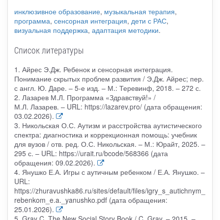
инклюзивное образование
,
музыкальная терапия
,
программа
,
сенсорная интеграция
,
дети с РАС
,
визуальная поддержка
,
адаптация методики
.
Список литературы
1. Айрес Э.Дж. Ребенок и сенсорная интеграция.
Понимание скрытых проблем развития / Э.Дж. Айрес; пер.
с англ. Ю. Даре. – 5-е изд. – М.: Теревинф, 2018. – 272 с.
2. Лазарев М.Л. Программа «Здравствуй!» /
М.Л. Лазарев. – URL: https://lazarev.pro/ (дата обращения:
03.02.2026).
3. Никольская О.С. Аутизм и расстройства аутистического
спектра: диагностика и коррекционная помощь: учебник
для вузов / отв. ред. О.С. Никольская. – М.: Юрайт, 2025. –
295 с. – URL: https://urait.ru/bcode/568366 (дата
обращения: 09.02.2026).
4. Янушко Е.А. Игры с аутичным ребенком / Е.А. Янушко. –
URL:
https://zhuravushka86.ru/sites/default/files/igry_s_autichnym_
rebenkom_e.a._yanushko.pdf (дата обращения:
25.01.2026).
5. Gray C. The New Social Story Book / C. Gray. – 2015. –