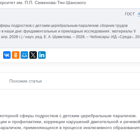
ерситет им. П.П. Семенова-Тян-Шанского
ГОСТ
 сферы подростков с детским церебральным параличом: сборник трудов
е в наши дни: фундаментальные и прикладные исследования : материалы V
апр. 2026 г.) / науч. ред. Е. А. Шумилова. – 2026. – Чебоксары: ИД «Среда», 20
Похожие статьи
 моторной сферы подростков с детским церебральным параличом.
ии и профилактики, коррекции нарушений двигательной и речево
параличом, применяющихся в процессе инклюзивного образования