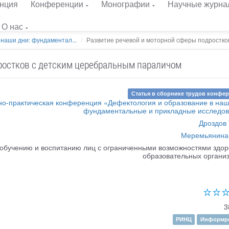
нция
Конференции
Монографии
Научные журна
О нас
 наши дни: фундаментал...
Развитие речевой и моторной сферы подростков 
ростков с детским церебральным параличом
Статья в сборнике трудов конфе
о-практическая конференция «Дефектология и образование в наш
фундаментальные и прикладные исследо
Дроздов 
Меремьянина 
обучению и воспитанию лиц с ограниченными возможностями здор
образовательных органи
3
РИНЦ
Информре