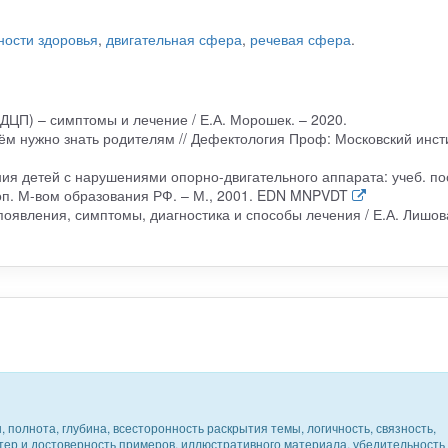
ности здоровья
,
двигательная сфера
,
речевая сфера
.
ДЦП) – симптомы и лечение / Е.А. Морошек. – 2020.
чём нужно знать родителям // Дефектология Проф: Московский инст
ния детей с нарушениями опорно-двигательного аппарата: учеб. п
 доп. М-вом образования РФ. – М., 2001. EDN MNPVDT
оявления, симптомы, диагностика и способы лечения / Е.А. Лишов
 полнота, глубина, всесторонность раскрытия темы, логичность, связность,
ктер и достоверность примеров, иллюстративного материала, убедительность