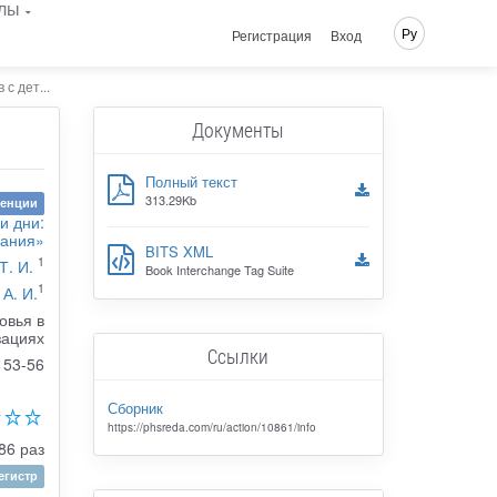
лы
Ру
Регистрация
Вход
с дет...
Документы
Полный текст
313.29Kb
ренции
и дни:
вания»
BITS XML
1
Т. И.
Book Interchange Tag Suite
1
А. И.
овья в
зациях
Ссылки
53-56
Сборник
https://phsreda.com/ru/action/10861/info
86 раз
гистр