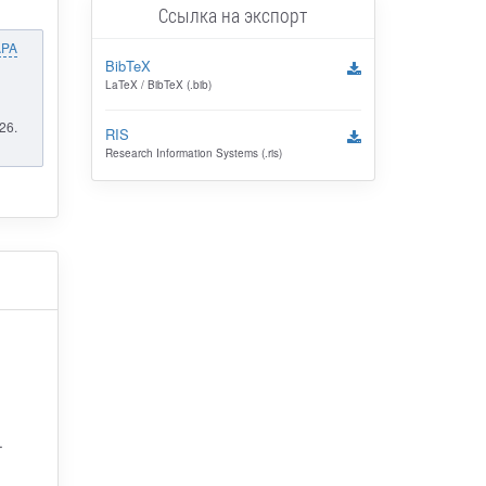
Ссылка на экспорт
APA
BibTeX
LaTeX / BibTeX (.bib)
26.
RIS
Research Information Systems (.ris)
й
.