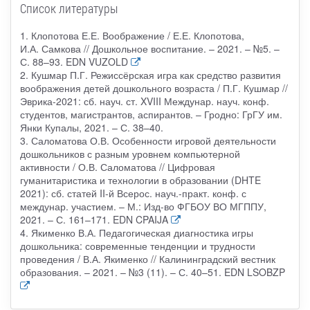
Список литературы
1. Клопотова Е.Е. Воображение / Е.Е. Клопотова,
И.А. Самкова // Дошкольное воспитание. – 2021. – №5. –
С. 88–93. EDN VUZOLD
2. Кушмар П.Г. Режиссёрская игра как средство развития
воображения детей дошкольного возраста / П.Г. Кушмар //
Эврика-2021: сб. науч. ст. XVIII Междунар. науч. конф.
студентов, магистрантов, аспирантов. – Гродно: ГрГУ им.
Янки Купалы, 2021. – С. 38–40.
3. Саломатова О.В. Особенности игровой деятельности
дошкольников с разным уровнем компьютерной
активности / О.В. Саломатова // Цифровая
гуманитаристика и технологии в образовании (DHTE
2021): сб. статей II-й Всерос. науч.-практ. конф. с
междунар. участием. – М.: Изд-во ФГБОУ ВО МГППУ,
2021. – С. 161–171. EDN CPAIJA
4. Якименко В.А. Педагогическая диагностика игры
дошкольника: современные тенденции и трудности
проведения / В.А. Якименко // Калининградский вестник
образования. – 2021. – №3 (11). – С. 40–51. EDN LSOBZP