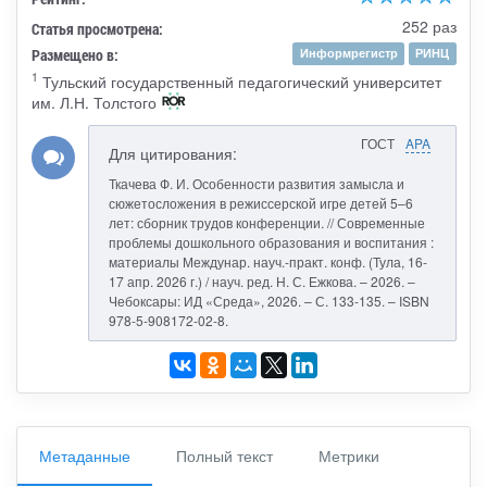
252 раз
Статья просмотрена:
Размещено в:
Информрегистр
РИНЦ
1
Тульский государственный педагогический университет
им. Л.Н. Толстого
ГОСТ
APA
Для цитирования:
Ткачева Ф. И. Особенности развития замысла и
сюжетосложения в режиссерской игре детей 5–6
лет: сборник трудов конференции. // Современные
проблемы дошкольного образования и воспитания :
материалы Междунар. науч.-практ. конф. (Тула, 16-
17 апр. 2026 г.) / науч. ред. Н. С. Ежкова. – 2026. –
Чебоксары: ИД «Среда», 2026. – С. 133-135. – ISBN
978-5-908172-02-8.
Метаданные
Полный текст
Метрики