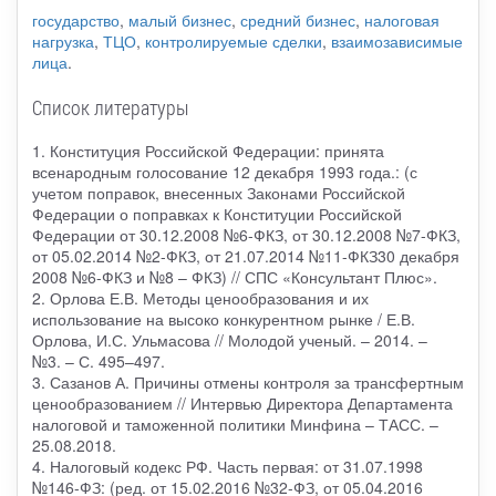
государство
,
малый бизнес
,
средний бизнес
,
налоговая
нагрузка
,
ТЦО
,
контролируемые сделки
,
взаимозависимые
лица
.
Список литературы
1. Конституция Российской Федерации: принята
всенародным голосование 12 декабря 1993 года.: (с
учетом поправок, внесенных Законами Российской
Федерации о поправках к Конституции Российской
Федерации от 30.12.2008 №6-ФКЗ, от 30.12.2008 №7-ФКЗ,
от 05.02.2014 №2-ФКЗ, от 21.07.2014 №11-ФКЗ30 декабря
2008 №6-ФКЗ и №8 – ФКЗ) // СПС «Консультант Плюс».
2. Орлова Е.В. Методы ценообразования и их
использование на высоко конкурентном рынке / Е.В.
Орлова, И.С. Ульмасова // Молодой ученый. – 2014. –
№3. – С. 495–497.
3. Сазанов А. Причины отмены контроля за трансфертным
ценообразованием // Интервью Директора Департамента
налоговой и таможенной политики Минфина – ТАСС. –
25.08.2018.
4. Налоговый кодекс РФ. Часть первая: от 31.07.1998
№146-ФЗ: (ред. от 15.02.2016 №32-ФЗ, от 05.04.2016