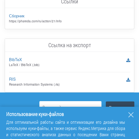
Ссылки
Сборник
https://phsreda.com/ru/action/21/info
Ссылка на экспорт
BibTeX
LaTeX / BibTeX (.bib)
RIS
Research Information Systems (.ris)
Использование куки-файлов
Для оптимальной работы сайта и оптимизации его дизайна мы
используем куки-файлы, а также сервис Яндекс.Метрика для сбора
и статистического анализа данных о посещении Вами страниц