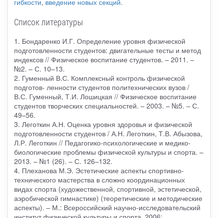
гибкости
,
введение новых секций
.
Список литературы
1. Бондаренко И.Г. Определение уровня физической
подготовленности студентов: двигательные тесты и метод
индексов // Физическое воспитание студентов. – 2011. –
№2. – С. 10–13.
2. Гуменный В.С. Комплексный контроль физической
подготов- ленности студентов политехнических вузов /
В.С. Гуменный, Т.И. Лошицкая // Физическое воспитание
студентов творческих специальностей. – 2003. – №5. – С.
49–56.
3. Леготкин А.Н. Оценка уровня здоровья и физической
подготовленности студентов / А.Н. Леготкин, Т.В. Абызова,
Л.Р. Леготкин // Педагогико-психологические и медико-
биологические проблемы физической культуры и спорта. –
2013. – №1 (26). – С. 126–132.
4. Плеханова М.Э. Эстетические аспекты спортивно-
технического мастерства в сложно координационных
видах спорта (художественной, спортивной, эстетической,
аэробической гимнастике) (теоретические и методические
аспекты). – М.: Всероссийский научно-исследовательский
институт физической культуры и спорта. 2006;