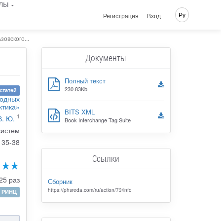
лы
Ру
Регистрация
Вход
овского...
Документы
Полный текст
230.83Kb
статей
родных
ктика»
BITS XML
1
. Ю.
Book Interchange Tag Suite
систем
35-38
Ссылки
25 раз
Сборник
https://phsreda.com/ru/action/73/info
РИНЦ