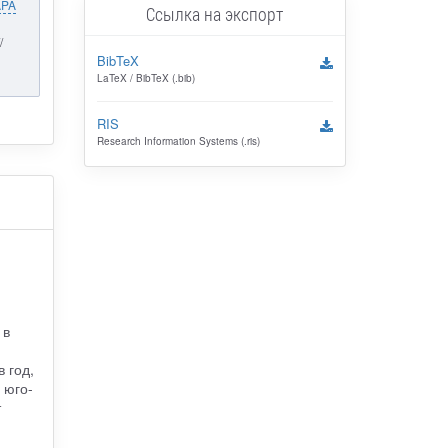
APA
Ссылка на экспорт
/
BibTeX
LaTeX / BibTeX (.bib)
RIS
Research Information Systems (.ris)
 в
 год,
 юго-
т