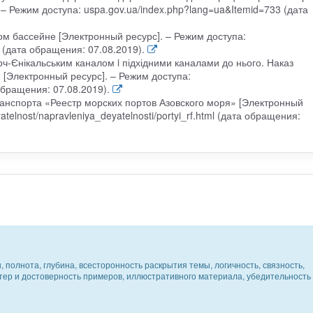
– Режим доступа: uspa.gov.ua/index.php?lang=ua&Itemid=733 (дата
м бассейне [Электронный ресурс]. – Режим доступа:
08 (дата обращения: 07.08.2019).
ч-Єнікальським каналом i підхідними каналами до нього. Наказ
 [Электронный ресурс]. – Режим доступа:
 обращения: 07.08.2019).
ранспорта «Реестр морских портов Азовского моря» [Электронный
atelnost/napravleniya_deyatelnosti/portyi_rf.html (дата обращения:
 полнота, глубина, всесторонность раскрытия темы, логичность, связность,
ктер и достоверность примеров, иллюстративного материала, убедительность