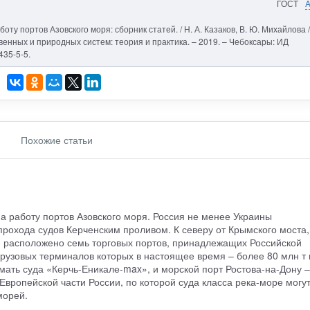
ГОСТ
оту портов Азовского моря: сборник статей. / Н. А. Казаков, В. Ю. Михайлова /
нных и природных систем: теория и практика. – 2019. – Чебоксары: ИД
435-5-5.
Похожие статьи
а работу портов Азовского моря. Россия не менее Украины
рохода судов Керченским проливом. К северу от Крымского моста,
а, расположено семь торговых портов, принадлежащих Российской
узовых терминалов которых в настоящее время – более 80 млн т в
мать суда «Керчь-Еникале-max», и морской порт Ростова-на-Дону –
вропейской части России, по которой суда класса река-море могу
морей.