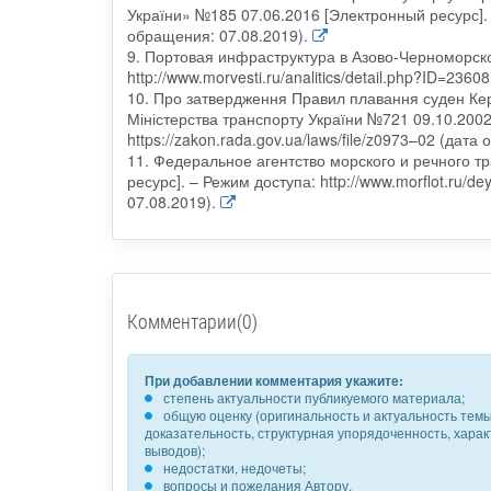
України» №185 07.06.2016 [Электронный ресурс]. 
обращения: 07.08.2019).
9. Портовая инфраструктура в Азово-Черноморско
http://www.morvesti.ru/analitics/detail.php?ID=236
10. Про затвердження Правил плавання суден Кер
Міністерства транспорту України №721 09.10.2002
https://zakon.rada.gov.ua/laws/file/z0973–02 (дата
11. Федеральное агентство морского и речного т
ресурс]. – Режим доступа: http://www.morflot.ru/dey
07.08.2019).
Комментарии(0)
При добавлении комментария укажите:
степень актуальности публикуемого материала;
общую оценку (оригинальность и актуальность темы,
доказательность, структурная упорядоченность, хара
выводов);
недостатки, недочеты;
вопросы и пожелания Автору.