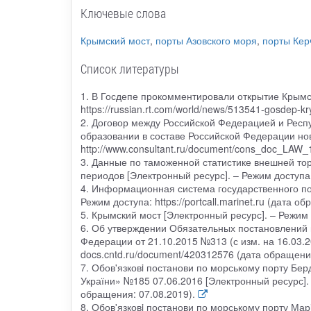
Ключевые слова
Крымский мост
,
порты Азовского моря
,
порты Кер
Список литературы
1. В Госдепе прокомментировали открытие Крымск
https://russian.rt.com/world/news/513541-gosdep-k
2. Договор между Российской Федерацией и Респ
образовании в составе Российской Федерации нов
http://www.consultant.ru/document/cons_doc_LAW_
3. Данные по таможенной статистике внешней тор
периодов [Электронный ресурс]. – Режим доступа: 
4. Информационная система государственного по
Режим доступа: https://portcall.marinet.ru (дата о
5. Крымский мост [Электронный ресурс]. – Режим до
6. Об утверждении Обязательных постановлений 
Федерации от 21.10.2015 №313 (с изм. на 16.03.2
docs.cntd.ru/document/420312576 (дата обращения
7. Обов'язковi постанови по морському порту Бер
України» №185 07.06.2016 [Электронный ресурс]. 
обращения: 07.08.2019).
8. Обов'язковi постанови по морському порту Мар