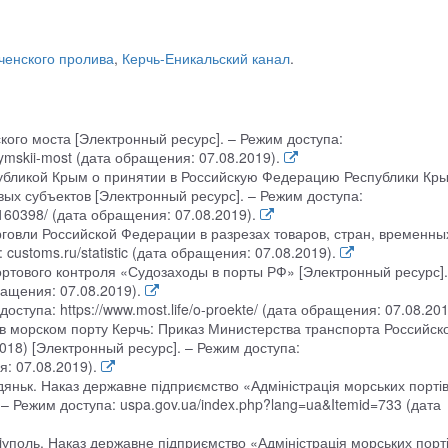
ченского пролива
,
Керчь-Еникальский канал
.
ого моста [Электронный ресурс]. – Режим доступа:
rymskii-most (дата обращения: 07.08.2019).
убликой Крым о принятии в Российскую Федерацию Республики Кр
ых субъектов [Электронный ресурс]. – Режим доступа:
160398/ (дата обращения: 07.08.2019).
говли Российской Федерации в разрезах товаров, стран, временны
customs.ru/statistic (дата обращения: 07.08.2019).
ртового контроля «Судозаходы в порты РФ» [Электронный ресурс].
бращения: 07.08.2019).
ступа: https://www.most.life/o-proekte/ (дата обращения: 07.08.201
в морском порту Керчь: Приказ Министерства транспорта Российск
018) [Электронный ресурс]. – Режим доступа:
: 07.08.2019).
дяньк. Наказ державне підприємство «Адміністрація морських порті
– Режим доступа: uspa.gov.ua/index.php?lang=ua&Itemid=733 (дата
iуполь. Наказ державне підприємство «Адміністрація морських порт