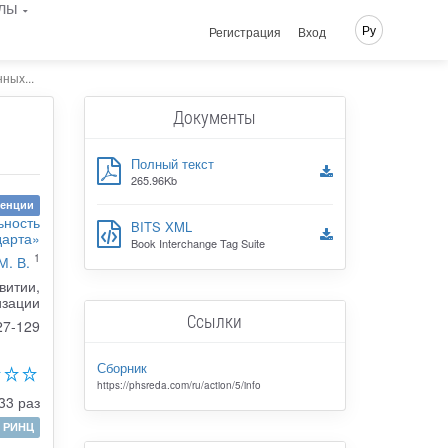
лы
Ру
Регистрация
Вход
ных...
Документы
Полный текст
265.96Kb
ренции
ьность
BITS XML
дарта»
Book Interchange Tag Suite
1
М. В.
витии,
изации
Ссылки
27-129
Сборник
https://phsreda.com/ru/action/5/info
33 раз
РИНЦ