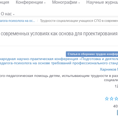
нция
Конференции
Монографии
Научные журна
О нас
гога-психолога на ос...
Трудности социализации учащихся СПО в современ
 современных условиях как основа для проектирования
Статья в сборнике трудов конфе
ародная научно-практическая конференция «Подготовка и деятел
едагога-психолога на основе требований профессионального стан
Харников 
ого-педагогическая помощь детям, испытывающим трудности в раз
социал
1
40