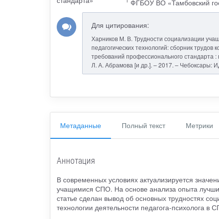
1
ФГБОУ ВО «Тамбовский гос
Для цитирования:
Харников М. В. Трудности социализации уча
педагогических технологий: сборник трудов к
требований профессионального стандарта : ма
Л. А. Абрамова [и др.]. – 2017. – Чебоксары: 
Метаданные
Полный текст
Метрики
Аннотация
В современных условиях актуализируется значен
учащимися СПО. На основе анализа опыта лучших 
статье сделан вывод об основных трудностях со
технологии деятельности педагога-психолога в С