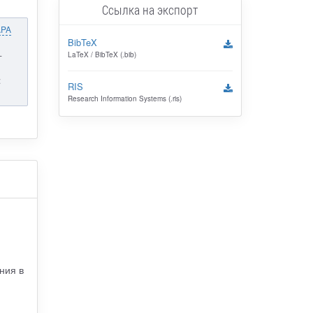
Ссылка на экспорт
APA
BibTeX
-
LaTeX / BibTeX (.bib)
:
RIS
Research Information Systems (.ris)
ния в