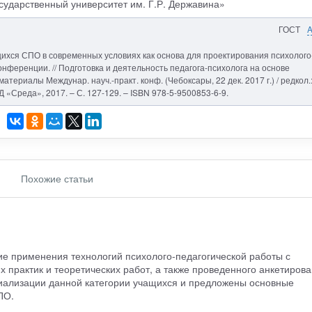
ударственный университет им. Г.Р. Державина»
ГОСТ
щихся СПО в современных условиях как основа для проектирования психолого
онференции. // Подготовка и деятельность педагога-психолога на основе
териалы Междунар. науч.-практ. конф. (Чебоксары, 22 дек. 2017 г.) / редкол.
ИД «Среда», 2017. – С. 127-129. – ISBN 978-5-9500853-6-9.
Похожие статьи
ие применения технологий психолого-педагогической работы с
практик и теоретических работ, а также проведенного анкетирова
циализации данной категории учащихся и предложены основные
ПО.