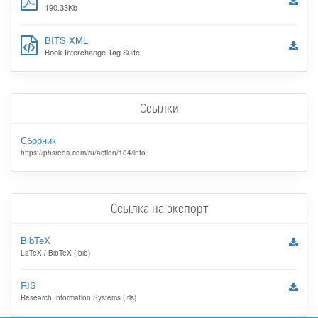
190.33Kb
BITS XML
Book Interchange Tag Suite
Ссылки
Сборник
https://phsreda.com/ru/action/104/info
Ссылка на экспорт
BibTeX
LaTeX / BibTeX (.bib)
RIS
Research Information Systems (.ris)