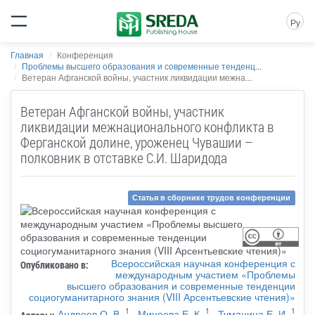
Ру
Главная
Конференция
Проблемы высшего образования и современные тенденц...
Ветеран Афганской войны, участник ликвидации межна...
Ветеран Афганской войны, участник
ликвидации межнационального конфликта в
Ферганской долине, уроженец Чувашии –
полковник в отставке С.И. Шаридода
Статья в сборнике трудов конференции
Всероссийская научная конференция с
Опубликовано в:
международным участием «Проблемы
высшего образования и современные тенденции
социогуманитарного знания (VIII Арсентьевские чтения)»
1
1
1
Андреев О. В.
,
Минеева Е. К.
,
Туманина Е. И.