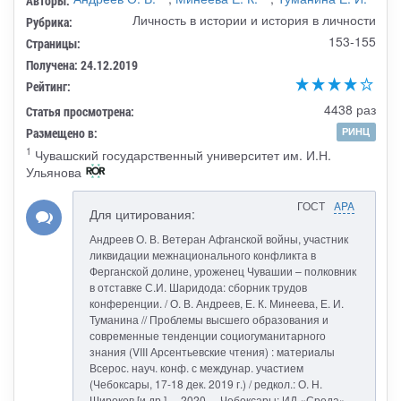
Авторы:
Личность в истории и история в личности
Рубрика:
153-155
Страницы:
Получена: 24.12.2019
Рейтинг:
4438 раз
Статья просмотрена:
Размещено в:
РИНЦ
1
Чувашский государственный университет им. И.Н.
Ульянова
ГОСТ
APA
Для цитирования:
Андреев О. В. Ветеран Афганской войны, участник
ликвидации межнационального конфликта в
Ферганской долине, уроженец Чувашии – полковник
в отставке С.И. Шаридода: сборник трудов
конференции. / О. В. Андреев, Е. К. Минеева, Е. И.
Туманина // Проблемы высшего образования и
современные тенденции социогуманитарного
знания (VIII Арсентьевские чтения) : материалы
Всерос. науч. конф. с междунар. участием
(Чебоксары, 17-18 дек. 2019 г.) / редкол.: О. Н.
Широков [и др.]. – 2020. – Чебоксары: ИД «Среда»,