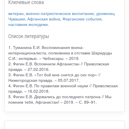
Ключевые слова
ветеран
,
военно-патриотическое воспитание
,
уроженец
Чувашии
,
Афганская война
,
Ферганские события
,
наставник молодежи
.
Список литературы
1. Туманина Е.И. Воспоминания воина-
интернационалиста, полковника в отставке Шаридоды
С.И.: интервью. – Чебоксары. – 2019.
2. Фигин Е.В. Вспомнили Афганистан // Приволжская
правда. – 27.02.2016.
3. Фигин Е.В. «Тот бой мне снится до сих пор» //
Нижегородская правда. – 05.07.2017.
4. Фигин Е.В. По правилам военной науки // Приволжская
правда. – 16.02.2018.
5. Фигин Е.В. Держались до последнего патрона // Мы
помним тебя, Афганистан! – 2019. – С. 89–91.