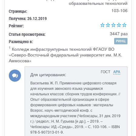
образовательных технологий
103-106
Страницы:
Получена: 26.12.2019
Рейтинг:
3447 раз
Статья просмотрена:
Размещено в:
РИНЦ
1
Колледж инфраструктурных технологий ФГАОУ ВО
«Северо-Восточный федеральный университет им. М.К.
Аммосова»
ГОСТ
APA
Для цитирования:
Васильева Ж. П. Применение цифрового словаря
для изучения эвенского языка учащимися
начальных классов: сборник трудов конференции. //
Опыт образовательной организации в сфере
формирования цифровых навыков : материалы
Всерос. науч.-методической конф. с
международным участием (Чебоксары, 31 дек. 2019
г.) / редкол.: Н. М. Гурьева [и др.]. – 2019. –
Чебоксары: ИД «Среда», 2019. – С. 103-106. – ISBN
978-5-907313-01-9.