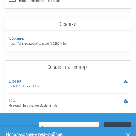
Book Interchange Tag Suite
Ссылки
Сборник
https://phsreda.com/ru/action/10282/info
Ссылка на экспорт
BibTeX
LaTeX / BibTeX (.bib)
RIS
Research Information Systems (.ris)
Использование куки-файлов