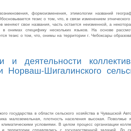
озникновения, формоизменения, этимологии названий географ
босновывается тезис о том, что, в связи изменением этнического
ов меняют свои названия, часть остается неизменной, а некотора
ь в онимах специфику нескольких языков. На основе рассмо
тся тезис о том, что, онимы на территории г. Чебоксары образов
и и деятельности коллекти
и Норваш-Шигалинского сельс
кого государства в области сельского хозяйства в Чувашской Ав
лика малоземельная, плотность населения высокая. Поволжье 
 климатическими условиями. В целом процесс организации колл
, и территории справлялись с государственной задачей. До с