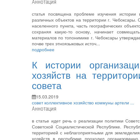
Аннотация
статья посвящена проблеме изучения истории в
различных объектов на территории г. Чебоксары. О
населенного пункта, часть географических объект
сохраняя какую-то основу, начинает совмещат
материалов по топонимике г. Чебоксары утверждае
почве трех этноязыковых источ...
подробнее
К истории организаци
хозяйств на территори
совета
15.03.2019
совет
коллективное хозяйство
коммуны
артели
...
Аннотация
в статье идет речь о реализации политики Советс
Советской Социалистической Республике. Респуб
территорией с неблагоприятными для земледелия
хозяйств в республике проходил организованно