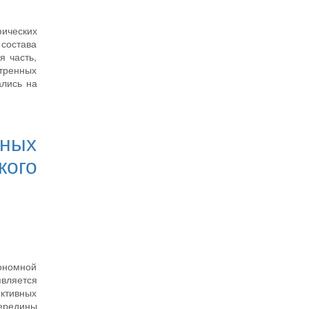
ических
 состава
я часть,
тренных
ались на
вных
кого
тономной
является
ективных
ередины