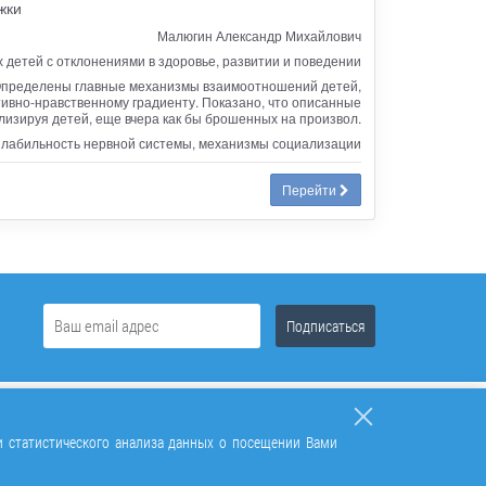
жки
Малюгин Александр Михайлович
детей с отклонениями в здоровье, развитии и поведении
 Определены главные механизмы взаимоотношений детей,
ивно-нравственному градиенту. Показано, что описанные
изируя детей, еще вчера как бы брошенных на произвол.
 лабильность нервной системы, механизмы социализации
Перейти
и статистического анализа данных о посещении Вами