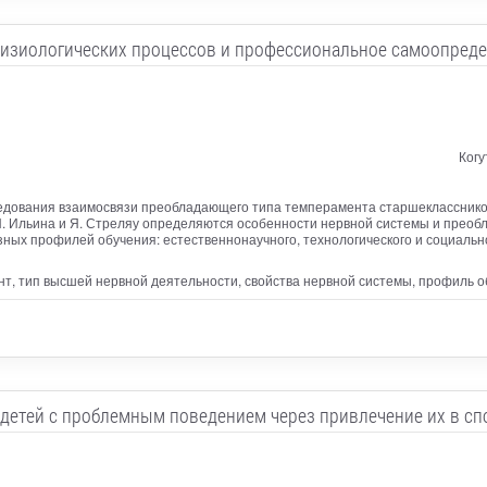
физиологических процессов и профессиональное самоопред
Когу
ледования взаимосвязи преобладающего типа темперамента старшеклассник
П. Ильина и Я. Стреляу определяются особенности нервной системы и пре
зных профилей обучения: естественнонаучного, технологического и социальн
т, тип высшей нервной деятельности, свойства нервной системы, профиль 
детей с проблемным поведением через привлечение их в сп