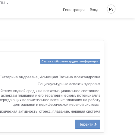
лы
Ру
Регистрация
Вход
Статья в сборнике трудов конференции
катерина Андреевна, Ильницкая Татьяна Александровна
Социокультурные аспекты здоровья
ействия водной среды на психоэмоциональное состояние,
 аспектам плавания и его терапевтическому потенциалу в
дтверждающих положительное влияние плавания на работу
центральной и периферической нервной системы.
изическая активность, стресс, плавание, нервная система
Перейти