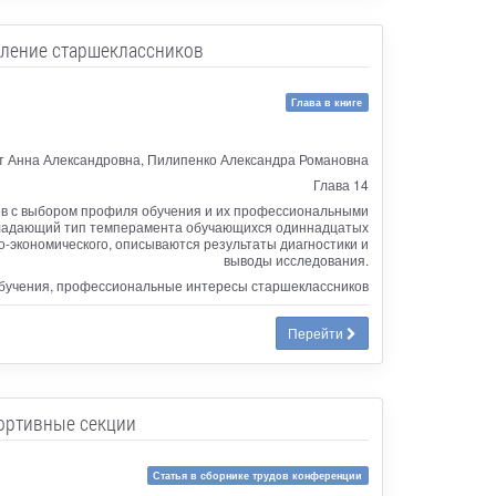
еление старшеклассников
Глава в книге
т Анна Александровна, Пилипенко Александра Романовна
Глава 14
ов с выбором профиля обучения и их профессиональными
обладающий тип темперамента обучающихся одиннадцатых
о-экономического, описываются результаты диагностики и
выводы исследования.
обучения, профессиональные интересы старшеклассников
Перейти
ортивные секции
Статья в сборнике трудов конференции