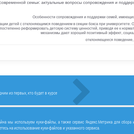
современной семьи: актуальные вопросы сопровождения и поддер
Особенности сопровождения и поддержки семей, имеющих 
зации детей с отклоняющимся поведением в секции бокса при университете.
постепенно реформировать детскую систему ценностей, приводя ее к нормат
механизмы дают хороший позитивный эффект, социал
отклоняющееся поведение,
ним из первых, кто будет в курсе
йна мы используем куки-файлы, а также сервис Яндекс.Метрика для сбора 
етесь на использование куки-файлов и указанного сервиса.