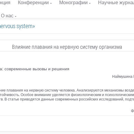
нция
Конференции
Монографии
Научные журна
О нас
ervous system»
Влияние плавания на нервную систему организма
са: современные вызовы и решения
Наймушина Е
ние плавания на нервную систему человека. Анализируются механизмы возд
тойчивость. Особое внимание уделяется физиологическим и психологическим
тв. В статье приводятся данные современных российских исследований, по
ф