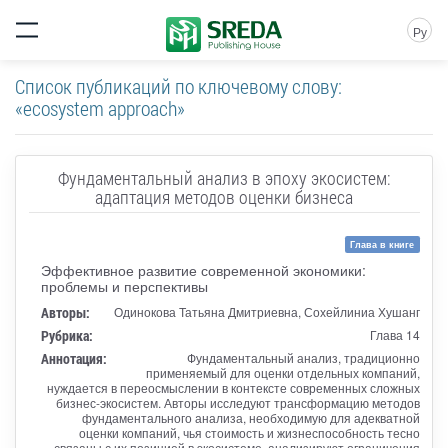
Ру
Список публикаций по ключевому слову:
«ecosystem approach»
Фундаментальный анализ в эпоху экосистем:
адаптация методов оценки бизнеса
Глава в книге
Эффективное развитие современной экономики:
проблемы и перспективы
Авторы:
Одинокова Татьяна Дмитриевна, Сохейлиниа Хушанг
Рубрика:
Глава 14
Аннотация:
Фундаментальный анализ, традиционно
применяемый для оценки отдельных компаний,
нуждается в переосмыслении в контексте современных сложных
бизнес-экосистем. Авторы исследуют трансформацию методов
фундаментального анализа, необходимую для адекватной
оценки компаний, чья стоимость и жизнеспособность тесно
связаны с их позицией в экосистеме, анализируют ограничения